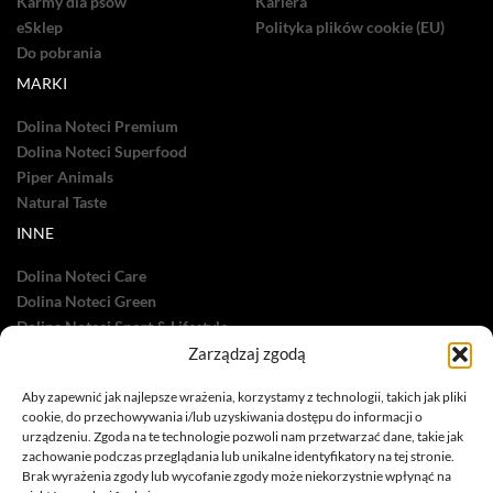
Karmy dla psów
Kariera
eSklep
Polityka plików cookie (EU)
Do pobrania
MARKI
Dolina Noteci Premium
Dolina Noteci Superfood
Piper Animals
Natural Taste
INNE
Dolina Noteci Care
Dolina Noteci Green
Dolina Noteci Sport & Lifestyle
Zarządzaj zgodą
Dolina Noteci TV
Nasze sukcesy
Aby zapewnić jak najlepsze wrażenia, korzystamy z technologii, takich jak pliki
cookie, do przechowywania i/lub uzyskiwania dostępu do informacji o
urządzeniu. Zgoda na te technologie pozwoli nam przetwarzać dane, takie jak
zachowanie podczas przeglądania lub unikalne identyfikatory na tej stronie.
Brak wyrażenia zgody lub wycofanie zgody może niekorzystnie wpłynąć na