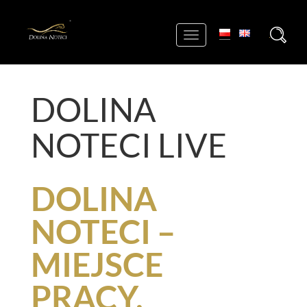
+
Toggle
navigation
DOLINA
NOTECI LIVE
DOLINA
NOTECI –
MIEJSCE
PRACY,