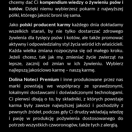
chcemy dać Ci
kompendium wiedzy o żywieniu psów i
kotów
. Dzięki niemu wybierzesz pokarm z najwyższej
półki, którego jakość broni się sama.
Jako
polski producent karmy
każdego dnia dokładamy
wszelkich starań, by nie tylko dostarczać zdrowego
żywienia dla tysięcy psów i kotów, ale także promować
aktywny i odpowiedzialny styl życia wśród ich właścicieli.
Każda wielka zmiana rozpoczyna się od małego kroku.
Jeżeli chcesz, tak jak my, zmieniać życie zwierząt na
lepsze, zacznij od zmian w ich żywieniu. Wybierz
najlepszą jakościowo karmę – naszą karmę.
Dolina Noteci Premium
i inne produkowane przez nas
marki powstają we współpracy ze sprawdzonymi,
lokalnymi dostawcami i doświadczonymi technologami.
Ci pierwsi dbają o to, by składniki, z których powstaje
karma były zawsze najwyższej jakości i pochodziły z
pewnych źródeł, podczas gdy Ci drudzy wkładają wiedzę
i pasję w produkcję pożywienia dostosowanego do
potrzeb wszystkich czworonogów, także tych z alergią.