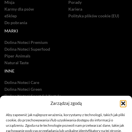
Misja
Porady
Karmy dla psów
Kariera
eSklep
Polityka plików cookie (EU)
Do pobrania
MARKI
Dolina Noteci Premium
Dolina Noteci Superfood
Piper Animals
Natural Taste
INNE
Dolina Noteci Care
Dolina Noteci Green
Dolina Noteci Sport & Lifestyle
Dolina Noteci TV
Zarządzaj zgodą
Nasze sukcesy
Aby zapewnić jak najlepsze wrażenia, korzystamy z technologii, takich jak pliki
cookie, do przechowywania i/lub uzyskiwania dostępu do informacji o
urządzeniu. Zgoda na te technologie pozwoli nam przetwarzać dane, takie jak
zachowanie podczas przeglądania lub unikalne identyfikatory na tej stronie.