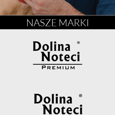
https://www.dolina-noteci.pl
NASZE MARKI