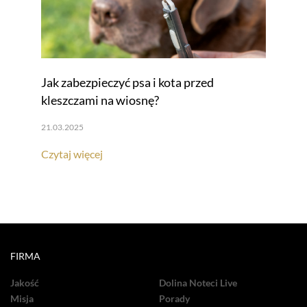
Jak zabezpieczyć psa i kota przed
kleszczami na wiosnę?
21.03.2025
Czytaj więcej
FIRMA
Jakość
Dolina Noteci Live
Misja
Porady