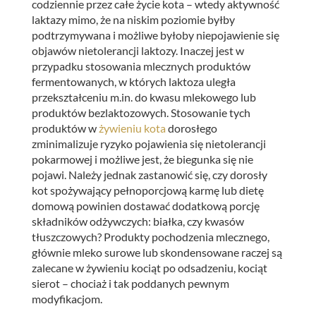
codziennie przez całe życie kota – wtedy aktywność
laktazy mimo, że na niskim poziomie byłby
podtrzymywana i możliwe byłoby niepojawienie się
objawów nietolerancji laktozy. Inaczej jest w
przypadku stosowania mlecznych produktów
fermentowanych, w których laktoza uległa
przekształceniu m.in. do kwasu mlekowego lub
produktów bezlaktozowych. Stosowanie tych
produktów w
żywieniu kota
dorosłego
zminimalizuje ryzyko pojawienia się nietolerancji
pokarmowej i możliwe jest, że biegunka się nie
pojawi. Należy jednak zastanowić się, czy dorosły
kot spożywający pełnoporcjową karmę lub dietę
domową powinien dostawać dodatkową porcję
składników odżywczych: białka, czy kwasów
tłuszczowych? Produkty pochodzenia mlecznego,
głównie mleko surowe lub skondensowane raczej są
zalecane w żywieniu kociąt po odsadzeniu, kociąt
sierot – chociaż i tak poddanych pewnym
modyfikacjom.