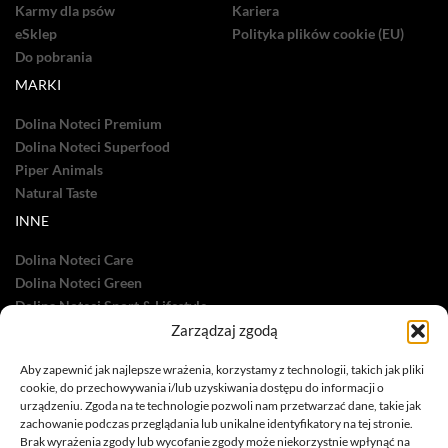
Karmy dla psów
Kariera
eSklep
Polityka plików cookie (EU)
Do pobrania
MARKI
Dolina Noteci Premium
Dolina Noteci Superfood
Piper Animals
Natural Taste
INNE
Dolina Noteci Care
Dolina Noteci Green
Dolina Noteci Sport & Lifestyle
Dolina Noteci TV
Zarządzaj zgodą
Nasze sukcesy
Aby zapewnić jak najlepsze wrażenia, korzystamy z technologii, takich jak pliki
cookie, do przechowywania i/lub uzyskiwania dostępu do informacji o
urządzeniu. Zgoda na te technologie pozwoli nam przetwarzać dane, takie jak
zachowanie podczas przeglądania lub unikalne identyfikatory na tej stronie.
Brak wyrażenia zgody lub wycofanie zgody może niekorzystnie wpłynąć na