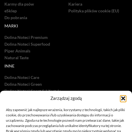
Karmy dla psów
Kariera
eSklep
Polityka plików cookie (EU)
Do pobrania
MARKI
Dolina Noteci Premium
Dolina Noteci Superfood
Piper Animals
Natural Taste
INNE
Dolina Noteci Care
Dolina Noteci Green
Dolina Noteci Sport & Lifestyle
Zarządzaj zgodą
Dolina Noteci TV
Nasze sukcesy
Aby zapewnić jak najlepsze wrażenia, korzystamy z technologii, takich jak pliki
cookie, do przechowywania i/lub uzyskiwania dostępu do informacji o
urządzeniu. Zgoda na te technologie pozwoli nam przetwarzać dane, takie jak
zachowanie podczas przeglądania lub unikalne identyfikatory na tej stronie.
Brak wyrażenia zgody lub wycofanie zgody może niekorzystnie wpłynąć na