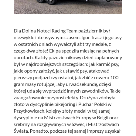
Dla Dolina Noteci Racing Team październik był
niezwykle intensywnym czasem. Igor Tracz i jego psy
w ostatnich dniach wywalczyli aż trzy medale, z
czego dwa złote! Ekipa spędziła miesiąc na pełnych
obrotach.
Każdy październikowy dzień zaplanowany
był w najdrobniejszych szczegółach: jak karmić psy,
jakie opony założyć, jak ustawić psy, atakować
pierwszy podjazd czy ostatni, jak zbić z roweru 100
gram masy rotującej, aby urwać sekundę, dzięki
której uda się wyprzedzić innych zawodników. Takie
zaangażowanie przynosi efekty. Drużyna zdobyła
złoto w dyscyplinie bikejoring i Puchar Polski w
Przytkowicach, kolejny złoty medal w tej samej
dyscyplinie na Mistrzostwach Europy w Belgii oraz
srebrny na rozgrywanych w Szwecji Mistrzostwach
Świata. Ponadto, podczas tej samej imprezy uzyskał