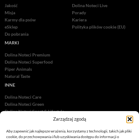
Jakość
Dolina Noteci Live
Misja
Porady
Karmy dla psów
Kariera
eSklep
Polityka plików cookie (EU)
Do pobrania
MARKI
Dolina Noteci Premium
Dolina Noteci Superfood
Piper Animals
Natural Taste
INNE
Dolina Noteci Care
Dolina Noteci Green
Dolina Noteci Sport & Lifestyle
Dolina Noteci TV
Zarządzaj zgodą
Nasze sukcesy
Aby zapewnić jak najlepsze wrażenia, korzystamy z technologii, takich jak pliki
cookie, do przechowywania i/lub uzyskiwania dostępu do informacji o