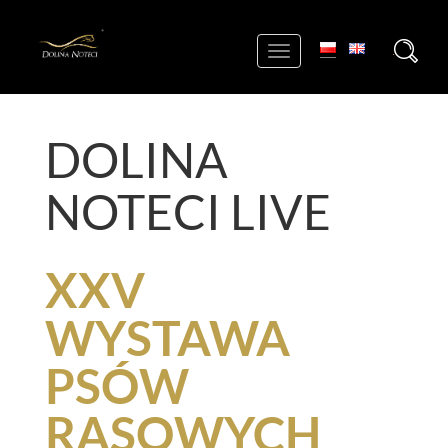
+
Toggle
navigation
DOLINA
NOTECI LIVE
XXV
WYSTAWA
PSÓW
RASOWYCH