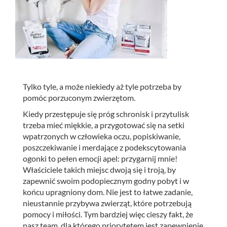
Tylko tyle, a może niekiedy aż tyle potrzeba by
pomóc porzuconym zwierzętom.
Kiedy przestępuje się próg schronisk i przytulisk
trzeba mieć miękkie, a przygotować się na setki
wpatrzonych w człowieka oczu, popiskiwanie,
poszczekiwanie i merdające z podekscytowania
ogonki to pełen emocji apel: przygarnij mnie!
Właściciele takich miejsc dwoją się i troją, by
zapewnić swoim podopiecznym godny pobyt i w
końcu upragniony dom. Nie jest to łatwe zadanie,
nieustannie przybywa zwierząt, które potrzebują
pomocy i miłości. Tym bardziej więc cieszy fakt, że
nasz team, dla którego priorytetem jest zapewnienie