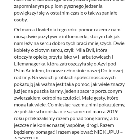
zapomnianym pupilom pysznego jedzenia,
powiększył się w ostatnim czasie o tak wspaniałe
osoby.
Od marca i kwietnia tego roku pomoc razem z nami
niosą dwie pozytywne influencerki, którym tak jak
nam leży na sercu dobro tych braci mniejszych. Dwie
kobiety o złotym sercu, czyli: Mila Byli, która
otoczyła opieką przytulisko w Harbutowicach i
Lifemanagerka, która zatroszczyła się o Azyl pod
Psim Aniołem, to nowe członkinie naszej Dolinowej
rodziny. Na swoich profilach społecznościowych
pokazują jak ważna jest taka pomoc, jak wiele znaczy
już jedna puszka karmy, jeden spacer z porzuconym
zwierzakiem, odrobina czułości. Małe gesty, które
mogą tak wiele. Co miesiąc razem z nimi pokazujemy,
że polskie schroniska nie są same: od marca 2019
roku przekazaliśmy razem ponad tonę karmy, a to
jeszcze nie koniec naszej wspólnej drogi. Razem
będziemy pomagać i razem apelować: NIE KUPUJ –
ADOPTUJ!