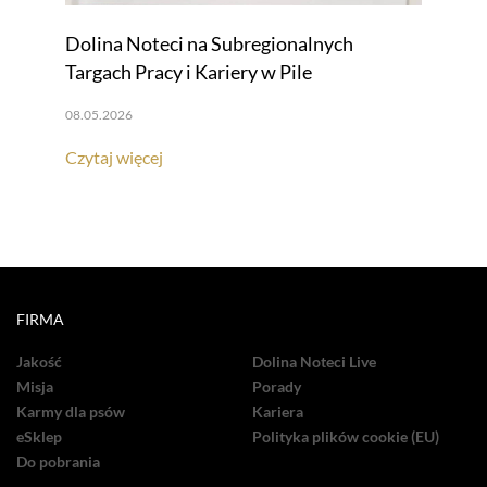
Dolina Noteci na Subregionalnych
Targach Pracy i Kariery w Pile
08.05.2026
Czytaj więcej
FIRMA
Jakość
Dolina Noteci Live
Misja
Porady
Karmy dla psów
Kariera
eSklep
Polityka plików cookie (EU)
Do pobrania