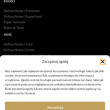
MARKI
Dolina Noteci Premium
Dolina Noteci Superfood
Piper Animals
Natural Taste
INNE
Dolina Noteci Care
Dolina Noteci Green
Dolina Noteci Sport & Lifestyle
Dolina Noteci TV
Zarządzaj zgodą
Nasze sukcesy
Aby zapewnić jak najlepsze wrażenia, korzystamy z technologii, takich jak pliki
cookie, do przechowywania i/lub uzyskiwania dostępu do informacji o
urządzeniu. Zgoda na te technologie pozwoli nam przetwarzać dane, takie jak
zachowanie podczas przeglądania lub unikalne identyfikatory na tej stronie.
Brak wyrażenia zgody lub wycofanie zgody może niekorzystnie wpłynąć na
niektóre cechy i funkcje.
infolinia: 885 558 871
marketing@dolina-noteci.pl
Akceptuję
TAGI