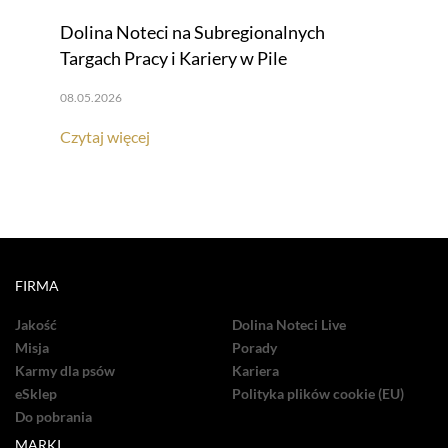
Dolina Noteci na Subregionalnych
Targach Pracy i Kariery w Pile
08.05.2026
Czytaj więcej
FIRMA
Jakość
Dolina Noteci Live
Misja
Porady
Karmy dla psów
Kariera
eSklep
Polityka plików cookie (EU)
Do pobrania
MARKI