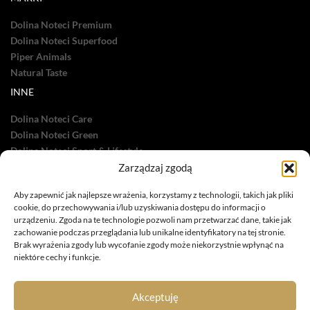
Dolina Noteci Premium
Dolina Noteci Superfood
Piper Animals
Natural Taste
INNE
Dolina Noteci Care
Dolina Noteci Green
Dolina Noteci Sport & Lifestyle
Zarządzaj zgodą
Dolina Noteci TV
Nasze sukcesy
Aby zapewnić jak najlepsze wrażenia, korzystamy z technologii, takich jak pliki
cookie, do przechowywania i/lub uzyskiwania dostępu do informacji o
urządzeniu. Zgoda na te technologie pozwoli nam przetwarzać dane, takie jak
zachowanie podczas przeglądania lub unikalne identyfikatory na tej stronie.
Brak wyrażenia zgody lub wycofanie zgody może niekorzystnie wpłynąć na
niektóre cechy i funkcje.
infolinia: 885 558 871
marketing@dolina-noteci.pl
Akceptuję
TAGI