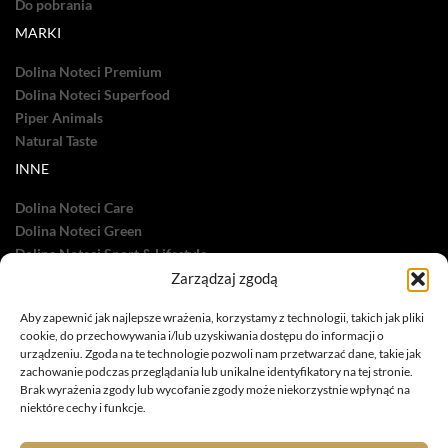
Do pobrania
MARKI
Dolina Noteci Premium
Dolina Noteci Superfood
Piper Animals
Natural Taste
INNE
Dolina Noteci Care
Dolina Noteci Green
Dolina Noteci Sport & Lifestyle
Dolina Noteci TV
Zarządzaj zgodą
Nasze sukcesy
Aby zapewnić jak najlepsze wrażenia, korzystamy z technologii, takich jak pliki
cookie, do przechowywania i/lub uzyskiwania dostępu do informacji o
urządzeniu. Zgoda na te technologie pozwoli nam przetwarzać dane, takie jak
zachowanie podczas przeglądania lub unikalne identyfikatory na tej stronie.
Brak wyrażenia zgody lub wycofanie zgody może niekorzystnie wpłynąć na
niektóre cechy i funkcje.
infolinia: 885 558 871
marketing@dolina-noteci.pl