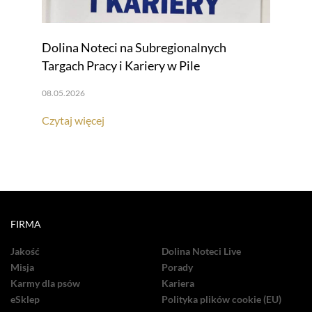
Dolina Noteci na Subregionalnych
Targach Pracy i Kariery w Pile
08.05.2026
Czytaj więcej
FIRMA
Jakość
Dolina Noteci Live
Misja
Porady
Karmy dla psów
Kariera
eSklep
Polityka plików cookie (EU)