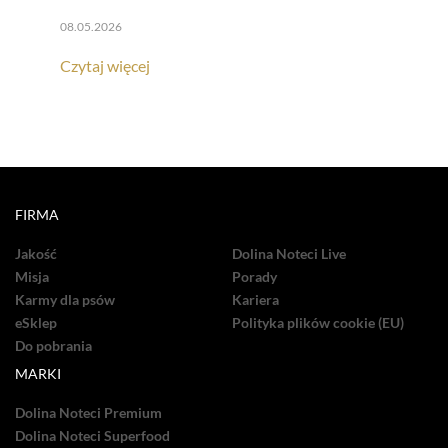
08.05.2026
Czytaj więcej
FIRMA
Jakość
Dolina Noteci Live
Misja
Porady
Karmy dla psów
Kariera
eSklep
Polityka plików cookie (EU)
Do pobrania
MARKI
Dolina Noteci Premium
Dolina Noteci Superfood