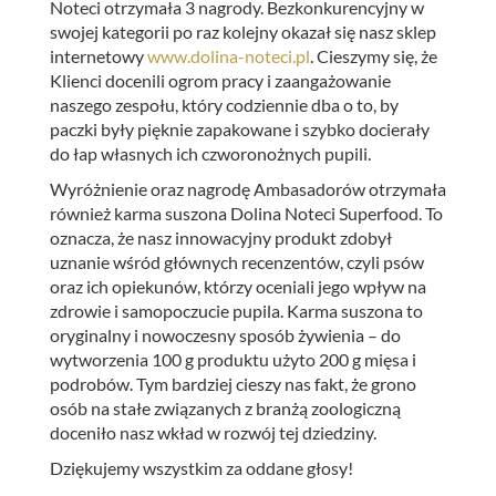
Noteci otrzymała 3 nagrody. Bezkonkurencyjny w
swojej kategorii po raz kolejny okazał się nasz sklep
internetowy
www.dolina-noteci.pl
. Cieszymy się, że
Klienci docenili ogrom pracy i zaangażowanie
naszego zespołu, który codziennie dba o to, by
paczki były pięknie zapakowane i szybko docierały
do łap własnych ich czworonożnych pupili.
Wyróżnienie oraz nagrodę Ambasadorów otrzymała
również karma suszona Dolina Noteci Superfood. To
oznacza, że nasz innowacyjny produkt zdobył
uznanie wśród głównych recenzentów, czyli psów
oraz ich opiekunów, którzy oceniali jego wpływ na
zdrowie i samopoczucie pupila. Karma suszona to
oryginalny i nowoczesny sposób żywienia – do
wytworzenia 100 g produktu użyto 200 g mięsa i
podrobów. Tym bardziej cieszy nas fakt, że grono
osób na stałe związanych z branżą zoologiczną
doceniło nasz wkład w rozwój tej dziedziny.
Dziękujemy wszystkim za oddane głosy!