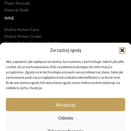
Piper Animals
Natural Taste
INNE
Dolina Noteci Care
Dolina Noteci Green
Dolina Noteci Sport & Lifestyle
Zarządzaj zgodą
Dolina Noteci TV
Nasze sukcesy
Aby zapewnić jak najlepsze wrażenia, korzystamy z technologii, takich jak pliki
cookie, do przechowywania i/lub uzyskiwania dostępu do informacji o
urządzeniu. Zgoda na te technologie pozwoli nam przetwarzać dane, takie jak
zachowanie podczas przeglądania lub unikalne identyfikatory na tej stronie.
Brak wyrażenia zgody lub wycofanie zgody może niekorzystnie wpłynąć na
niektóre cechy i funkcje.
infolinia: 885 558 871
marketing@dolina-noteci.pl
Akceptuję
TAGI
Odmów
Zobacz preferencje