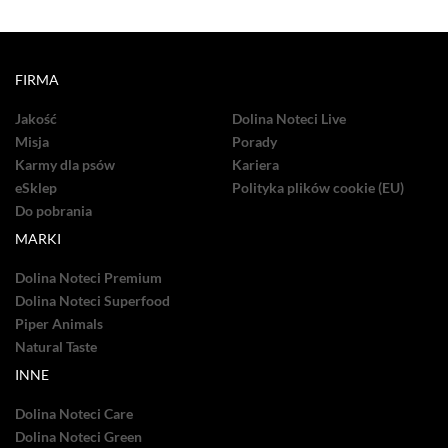
FIRMA
Jakość
Dolina Noteci Live
Misja
Porady
Karmy dla psów
Kariera
eSklep
Polityka plików cookie (EU)
Do pobrania
MARKI
Dolina Noteci Premium
Dolina Noteci Superfood
Piper Animals
Natural Taste
INNE
Dolina Noteci Care
Dolina Noteci Green