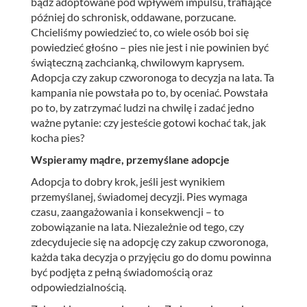
bądź adoptowane pod wpływem impulsu, trafiające
później do schronisk, oddawane, porzucane.
Chcieliśmy powiedzieć to, co wiele osób boi się
powiedzieć głośno – pies nie jest i nie powinien być
świąteczną zachcianką, chwilowym kaprysem.
Adopcja czy zakup czworonoga to decyzja na lata. Ta
kampania nie powstała po to, by oceniać. Powstała
po to, by zatrzymać ludzi na chwilę i zadać jedno
ważne pytanie: czy jesteście gotowi kochać tak, jak
kocha pies?
Wspieramy mądre, przemyślane adopcje
Adopcja to dobry krok, jeśli jest wynikiem
przemyślanej, świadomej decyzji. Pies wymaga
czasu, zaangażowania i konsekwencji – to
zobowiązanie na lata. Niezależnie od tego, czy
zdecydujecie się na adopcję czy zakup czworonoga,
każda taka decyzja o przyjęciu go do domu powinna
być podjęta z pełną świadomością oraz
odpowiedzialnością.