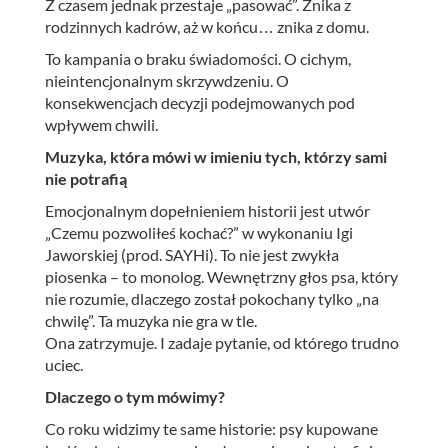
Z czasem jednak przestaje „pasować”. Znika z
rodzinnych kadrów, aż w końcu… znika z domu.
To kampania o braku świadomości. O cichym,
nieintencjonalnym skrzywdzeniu. O
konsekwencjach decyzji podejmowanych pod
wpływem chwili.
Muzyka, która mówi w imieniu tych, którzy sami
nie potrafią
Emocjonalnym dopełnieniem historii jest utwór
„Czemu pozwoliłeś kochać?” w wykonaniu Igi
Jaworskiej (prod. SAYHi). To nie jest zwykła
piosenka – to monolog. Wewnętrzny głos psa, który
nie rozumie, dlaczego został pokochany tylko „na
chwilę”. Ta muzyka nie gra w tle.
Ona zatrzymuje. I zadaje pytanie, od którego trudno
uciec.
Dlaczego o tym mówimy?
Co roku widzimy te same historie: psy kupowane