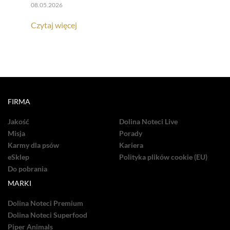
08.05.2026
Czytaj więcej
FIRMA
Jakość
Dolina Noteci Live
Misja
Porady
Karmy dla psów
Kariera
eSklep
Polityka plików cookie (EU)
Do pobrania
MARKI
Dolina Noteci Premium
Dolina Noteci Superfood
Piper Animals