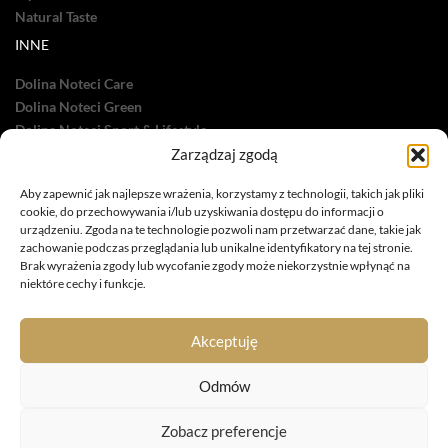
Natural Taste
INNE
Dolina Noteci Care
Dolina Noteci Green
Dolina Noteci Sport & Lifestyle
Dolina Noteci TV
Zarządzaj zgodą
Nasze sukcesy
Aby zapewnić jak najlepsze wrażenia, korzystamy z technologii, takich jak pliki
cookie, do przechowywania i/lub uzyskiwania dostępu do informacji o
urządzeniu. Zgoda na te technologie pozwoli nam przetwarzać dane, takie jak
zachowanie podczas przeglądania lub unikalne identyfikatory na tej stronie.
Brak wyrażenia zgody lub wycofanie zgody może niekorzystnie wpłynąć na
niektóre cechy i funkcje.
infolinia: 885 558 871
marketing@dolina-noteci.pl
Akceptuję
TAGI
Odmów
Zobacz preferencje