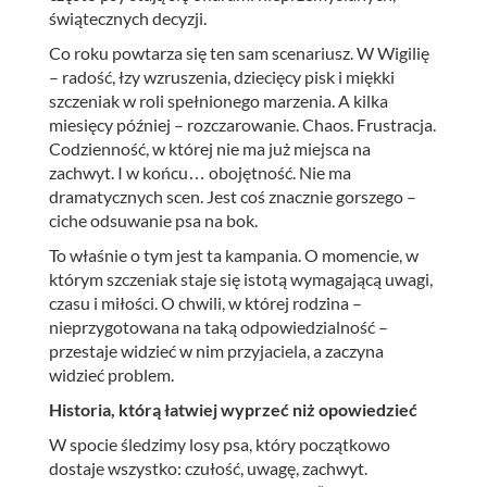
świątecznych decyzji.
Co roku powtarza się ten sam scenariusz. W Wigilię
– radość, łzy wzruszenia, dziecięcy pisk i miękki
szczeniak w roli spełnionego marzenia. A kilka
miesięcy później – rozczarowanie. Chaos. Frustracja.
Codzienność, w której nie ma już miejsca na
zachwyt. I w końcu… obojętność. Nie ma
dramatycznych scen. Jest coś znacznie gorszego –
ciche odsuwanie psa na bok.
To właśnie o tym jest ta kampania. O momencie, w
którym szczeniak staje się istotą wymagającą uwagi,
czasu i miłości. O chwili, w której rodzina –
nieprzygotowana na taką odpowiedzialność –
przestaje widzieć w nim przyjaciela, a zaczyna
widzieć problem.
Historia, którą łatwiej wyprzeć niż opowiedzieć
W spocie śledzimy losy psa, który początkowo
dostaje wszystko: czułość, uwagę, zachwyt.