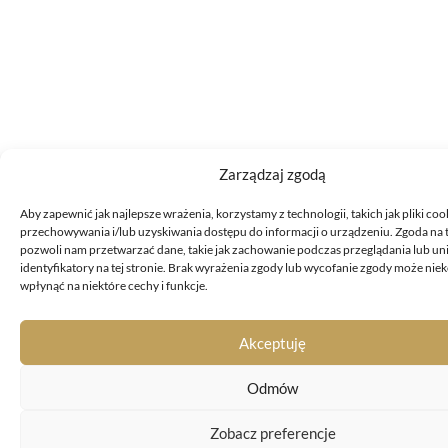
Zarządzaj zgodą
Aby zapewnić jak najlepsze wrażenia, korzystamy z technologii, takich jak pliki coo
przechowywania i/lub uzyskiwania dostępu do informacji o urządzeniu. Zgoda na 
pozwoli nam przetwarzać dane, takie jak zachowanie podczas przeglądania lub un
identyfikatory na tej stronie. Brak wyrażenia zgody lub wycofanie zgody może nie
wpłynąć na niektóre cechy i funkcje.
Akceptuję
Odmów
Zobacz preferencje