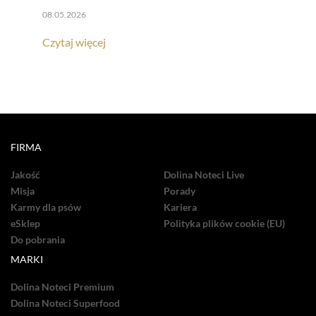
08.05.2026
Czytaj więcej
FIRMA
Jakość
Dolina Noteci Live
Misja
Porady
Karmy dla psów
Kariera
eSklep
Polityka plików cookie (EU)
Do pobrania
MARKI
Dolina Noteci Premium
Dolina Noteci Superfood