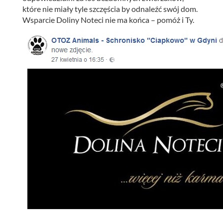
które nie miały tyle szczęścia by odnaleźć swój dom.
Wsparcie Doliny Noteci nie ma końca – pomóż i Ty.