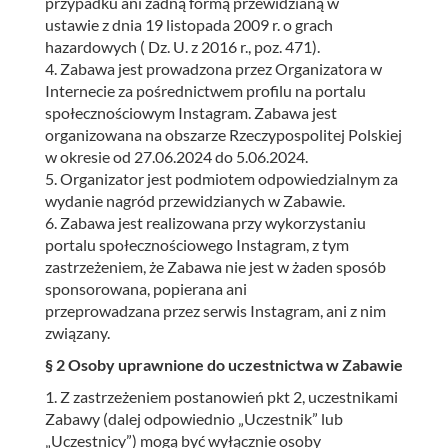
przypadku ani żadną formą przewidzianą w
ustawie z dnia 19 listopada 2009 r. o grach
hazardowych ( Dz. U. z 2016 r., poz. 471).
4. Zabawa jest prowadzona przez Organizatora w
Internecie za pośrednictwem profilu na portalu
społecznościowym Instagram. Zabawa jest
organizowana na obszarze Rzeczypospolitej Polskiej
w okresie od 27.06.2024 do 5.06.2024.
5. Organizator jest podmiotem odpowiedzialnym za
wydanie nagród przewidzianych w Zabawie.
6. Zabawa jest realizowana przy wykorzystaniu
portalu społecznościowego Instagram, z tym
zastrzeżeniem, że Zabawa nie jest w żaden sposób
sponsorowana, popierana ani
przeprowadzana przez serwis Instagram, ani z nim
związany.
§ 2 Osoby uprawnione do uczestnictwa w Zabawie
1. Z zastrzeżeniem postanowień pkt 2, uczestnikami
Zabawy (dalej odpowiednio „Uczestnik” lub
„Uczestnicy”) mogą być wyłącznie osoby