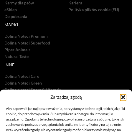
Karmy dla psów
Kariera
eSklep
Polityka plików cookie (EU)
Do pobrania
MARKI
Dolina Noteci Premium
Dolina Noteci Superfood
Piper Animals
Natural Taste
INNE
Dolina Noteci Care
Dolina Noteci Green
Dolina Noteci Sport & Lifestyle
Zarządzaj zgodą
Dolina Noteci TV
Nasze sukcesy
Aby zapewnić jak najlepsze wrażenia, korzystamy z technologii, takich jak pliki
cookie, do przechowywania i/lub uzyskiwania dostępu do informacji o
urządzeniu. Zgoda na te technologie pozwoli nam przetwarzać dane, takie jak
zachowanie podczas przeglądania lub unikalne identyfikatory na tej stronie.
Brak wyrażenia zgody lub wycofanie zgody może niekorzystnie wpłynąć na