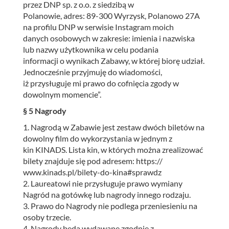
przez DNP sp. z o.o. z siedzibą w
Polanowie, adres: 89-300 Wyrzysk, Polanowo 27A
na profilu DNP w serwisie Instagram moich
danych osobowych w zakresie: imienia i nazwiska
lub nazwy użytkownika w celu podania
informacji o wynikach Zabawy, w której biorę udział.
Jednocześnie przyjmuję do wiadomości,
iż przysługuje mi prawo do cofnięcia zgody w
dowolnym momencie”.
§ 5 Nagrody
1. Nagrodą w Zabawie jest zestaw dwóch biletów na
dowolny film do wykorzystania w jednym z
kin KINADS. Lista kin, w których można zrealizować
bilety znajduje się pod adresem: https://
www.kinads.pl/bilety-do-kina#sprawdz
2. Laureatowi nie przysługuje prawo wymiany
Nagród na gotówkę lub nagrody innego rodzaju.
3. Prawo do Nagrody nie podlega przeniesieniu na
osoby trzecie.
4. Nagrody będą wydawane zgodnie z