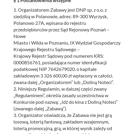
§ 1 Postanowienia wstępne
1. Organizatorem Zabawy jest DNP sp. z o.o. z
siedzibą w Polanowie, adres: 89-300 Wyrzysk,
Polanowo 27A, wpisana do rejestru
przedsiębiorców przez Sąd Rejonowy Poznań –
Nowe
Miasto i Wilda w Poznaniu, IX Wydział Gospodarczy
Krajowego Rejestru Sądowego –
Krajowy Rejestr Sądowy pod numerem KRS:
0000856761, posiadająca numer identyfikacji
podatkowej NIP 7642679020, o kapitale
zakładowym 3 326 600,00 zł wpłacony w całości.
zwana dalej „Organizatorem” lub „Doliną Noteci”.
2. Niniejszy Regulamin, w dalszej części zwany
„Regulaminem”, określa zasady uczestnictwa w
Konkursie pod nazwą: „Idź do kina z Doliną Noteci”
(zwanego dalej „Zabawą”).
3. Organizator oświadcza, że Zabawa nie jest grą
losową, loterią fantową, zakładem wzajemnym,
loterią promocyjną, grą, w której wynik zależy od