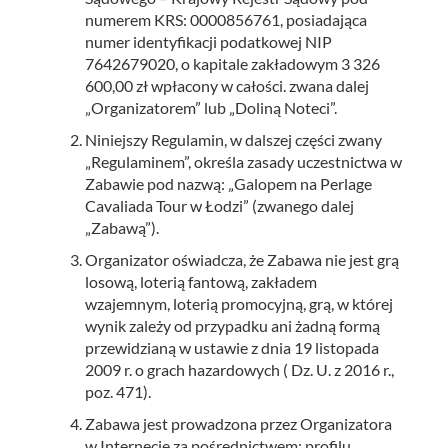
numerem KRS: 0000856761, posiadająca
numer identyfikacji podatkowej NIP
7642679020, o kapitale zakładowym 3 326
600,00 zł wpłacony w całości. zwana dalej
„Organizatorem” lub „Doliną Noteci”.
Niniejszy Regulamin, w dalszej części zwany
„Regulaminem”, określa zasady uczestnictwa w
Zabawie pod nazwą: „Galopem na Perlage
Cavaliada Tour w Łodzi” (zwanego dalej
„Zabawą”).
Organizator oświadcza, że Zabawa nie jest grą
losową, loterią fantową, zakładem
wzajemnym, loterią promocyjną, grą, w której
wynik zależy od przypadku ani żadną formą
przewidzianą w ustawie z dnia 19 listopada
2009 r. o grach hazardowych ( Dz. U. z 2016 r.,
poz. 471).
Zabawa jest prowadzona przez Organizatora
w Internecie za pośrednictwem: profilu