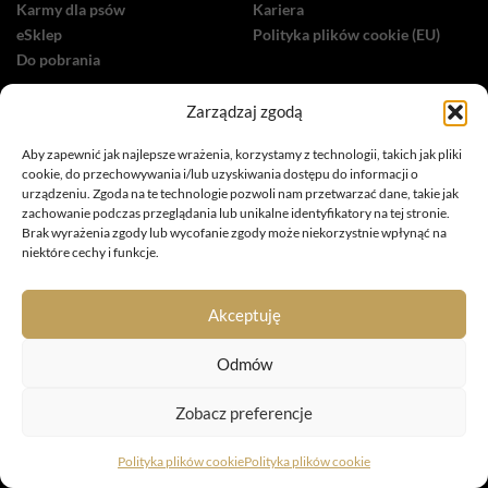
Karmy dla psów
Kariera
eSklep
Polityka plików cookie (EU)
Do pobrania
MARKI
Zarządzaj zgodą
Dolina Noteci Premium
Aby zapewnić jak najlepsze wrażenia, korzystamy z technologii, takich jak pliki
Dolina Noteci Superfood
cookie, do przechowywania i/lub uzyskiwania dostępu do informacji o
Piper Animals
urządzeniu. Zgoda na te technologie pozwoli nam przetwarzać dane, takie jak
Natural Taste
zachowanie podczas przeglądania lub unikalne identyfikatory na tej stronie.
Brak wyrażenia zgody lub wycofanie zgody może niekorzystnie wpłynąć na
INNE
niektóre cechy i funkcje.
Dolina Noteci Care
Dolina Noteci Green
Akceptuję
Dolina Noteci Sport & Lifestyle
Dolina Noteci TV
Odmów
Nasze sukcesy
Zobacz preferencje
Polityka plików cookie
Polityka plików cookie