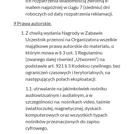
ich rozpatrzenia wiadomością zwrotną e-
mailem najpóźniej w ciągu 7 (siedmiu) dni
roboczych od daty rozpatrzenia reklamacji.
9 Prawa autorskie.
Z chwilą wydania Nagrody w Zabawie
Uczestnik przenosi na Organizatora wszelkie
majątkowe prawa autorskie do materiału, o
którym mowa w § 3 ust. 1 Regulaminu
(zwanego dalej również „Utworem”) na
podstawie art. 921 § 3 Kodeksu cywilnego, bez
ograniczeń czasowych i terytorialnych, na
następujących polach eksploatacji:
1.1. utrwalanie na jakimkolwiek nośniku
audiowizualnym i audialnym, a w
szczególności na: nośnikach video, taśmie
światłoczułej, magnetycznej, dyskach
komputerowych oraz wszystkich typach
nośników przeznaczonych do zapisu
cyfrowego,