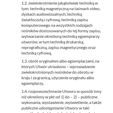
1.2. zwielokrotnienie jakąkolwiek techniką w
tym: techniką magnetyczną na taśmach video,
dyskach audiowizualnych, techniką
światłoczułą i cyfrową, techniką zapisu
komputerowego na wszystkich rodzajach
nośników dostosowanych do tej formy zapisu,
wytwarzanie określoną techniką egzemplarzy
utworów, w tym techniką drukarską,
reprograficzną, zapisu magnetycznego oraz
techniką cyfrową,
1.3. obrót oryginałem albo egzemplarzami, na
których Utwór utrwalono – wprowadzenie
zwielokrotnionych nośników do obrotu w
kraju i za granicą, użyczenie oryginału albo
egzemplarzy,
1.4. rozpowszechnianie Utworu w sposób inny
niż określony w pkt od 1) do – 2) – publiczne
wykonania, wystawienie, wyświetlenie, a także
publiczne udostępnianie Utworu w taki