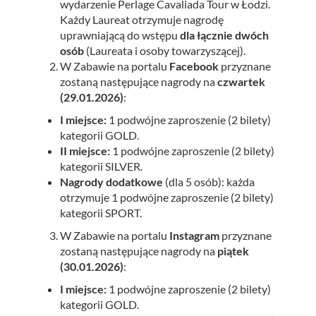
wydarzenie Perlage Cavaliada Tour w Łodzi.
Każdy Laureat otrzymuje nagrodę
uprawniającą do wstępu
dla łącznie dw
ó
ch
os
ó
b
(Laureata i osoby towarzyszącej).
W Zabawie na portalu
Facebook
przyznane
zostaną następujące nagrody na
czwartek
(29.01.2026)
:
I miejsce:
1 podwójne zaproszenie (2 bilety)
kategorii GOLD.
II miejsce:
1 podwójne zaproszenie (2 bilety)
kategorii SILVER.
Nagrody dodatkowe
(dla 5 osób): każda
otrzymuje 1 podwójne zaproszenie (2 bilety)
kategorii SPORT.
W Zabawie na portalu
Instagram
przyznane
zostaną następujące nagrody na
piątek
(30.01.2026)
:
I miejsce:
1 podwójne zaproszenie (2 bilety)
kategorii GOLD.