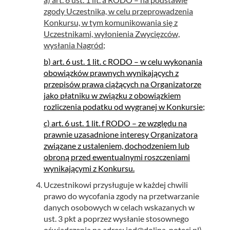
zgody Uczestnika, w celu przeprowadzenia
Konkursu, w tym komunikowania się z
Uczestnikami, wyłonienia Zwycięzców,
wysłania Nagród;
b) art. 6 ust. 1 lit. c RODO – w celu wykonania
obowiązków prawnych wynikających z
przepisów prawa ciążących na Organizatorze
jako płatniku w związku z obowiązkiem
rozliczenia podatku od wygranej w Konkursie;
c) art. 6 ust. 1 lit. f RODO – ze względu na
prawnie uzasadnione interesy Organizatora
związane z ustaleniem, dochodzeniem lub
obroną przed ewentualnymi roszczeniami
wynikającymi z Konkursu.
Uczestnikowi przysługuje w każdej chwili
prawo do wycofania zgody na przetwarzanie
danych osobowych w celach wskazanych w
ust. 3 pkt a poprzez wysłanie stosownego
oświadczenia na adres: iod@dolina-noteci.pl) .