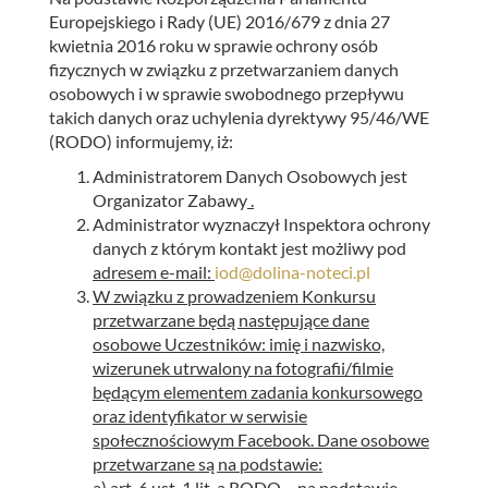
Europejskiego i Rady (UE) 2016/679 z dnia 27
kwietnia 2016 roku w sprawie ochrony osób
fizycznych w związku z przetwarzaniem danych
osobowych i w sprawie swobodnego przepływu
takich danych oraz uchylenia dyrektywy 95/46/WE
(RODO) informujemy, iż:
Administratorem Danych Osobowych jest
Organizator Zabawy
.
Administrator wyznaczył Inspektora ochrony
danych z którym kontakt jest możliwy pod
adresem e-mail
:
iod@dolina-noteci.pl
W związku z prowadzeniem Konkursu
przetwarzane będą następujące dane
osobowe Uczestników: imię i nazwisko,
wizerunek utrwalony na fotografii/filmie
będącym elementem zadania konkursowego
oraz identyfikator w serwisie
społecznościowym Facebook. Dane osobowe
przetwarzane są na podstawie:
a) art. 6 ust. 1 lit. a RODO – na podstawie