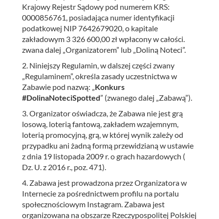
Krajowy Rejestr Sądowy pod numerem KRS:
0000856761, posiadająca numer identyfikacji
podatkowej NIP 7642679020, o kapitale
zakładowym 3 326 600,00 zł wpłacony w całości.
zwana dalej „Organizatorem” lub „Doliną Noteci”.
2. Niniejszy Regulamin, w dalszej części zwany
„Regulaminem”, określa zasady uczestnictwa w
Zabawie pod nazwą: „
Konkurs
#DolinaNoteciSpotted
” (zwanego dalej „Zabawą”).
3. Organizator oświadcza, że Zabawa nie jest grą
losową, loterią fantową, zakładem wzajemnym,
loterią promocyjną, grą, w której wynik zależy od
przypadku ani żadną formą przewidzianą w ustawie
z dnia 19 listopada 2009 r. o grach hazardowych (
Dz. U. z 2016 r., poz. 471).
4. Zabawa jest prowadzona przez Organizatora w
Internecie za pośrednictwem profilu na portalu
społecznościowym Instagram. Zabawa jest
organizowana na obszarze Rzeczypospolitej Polskiej