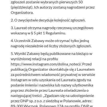
zgłoszeń zostanie wybranych pierwszych 50
(pięćdziesiąt). Ich autorzy zostaną nagrodzeni przez
Organizatora.
2. O zwycięstwie decyduje kolejność zgłoszeń.
3. Laureat otrzyma nagrodę rzeczową szczegółowo
wskazaną w § 5 pkt 1 Regulaminu.
4. Uczestnik Zabawy może otrzymać tylko jedną
nagrodę niezależnie od liczby złożonych zgłoszeń.
5. Wyniki Zabawy będą publikowane na bieżąco w
wyróżnionej relacji na profilu
https://www.instagram.com/dolina_noteci/. Przed
publikacją Organizator skontaktuje się z Laureatem
za pośrednictwem wiadomość prywatnej w serwisie
Instagram w celu uzyskania od Laureata zgody na
podanie imienia i nazwiska lub nazwy użytkownika
poprzez złożenie przez Laureata oświadczenia o
następującej treści: „Zgadzam się na udostępnienie
przez DNP sp. z o.o. z siedzibą w Polanowie, adres:
89-300 Wyrzysk, Polanowo 27A na profilu DNP w