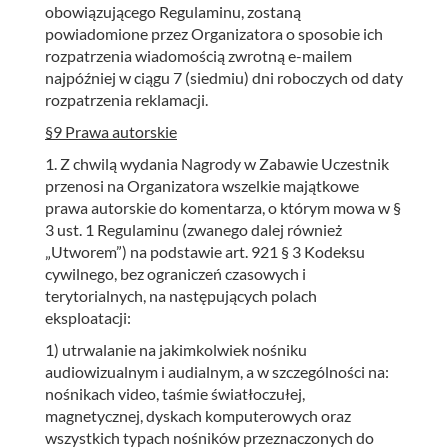
obowiązującego Regulaminu, zostaną
powiadomione przez Organizatora o sposobie ich
rozpatrzenia wiadomością zwrotną e-mailem
najpóźniej w ciągu 7 (siedmiu) dni roboczych od daty
rozpatrzenia reklamacji.
§9 Prawa autorskie
1. Z chwilą wydania Nagrody w Zabawie Uczestnik
przenosi na Organizatora wszelkie majątkowe
prawa autorskie do komentarza, o którym mowa w §
3 ust. 1 Regulaminu (zwanego dalej również
„Utworem”) na podstawie art. 921 § 3 Kodeksu
cywilnego, bez ograniczeń czasowych i
terytorialnych, na następujących polach
eksploatacji:
1) utrwalanie na jakimkolwiek nośniku
audiowizualnym i audialnym, a w szczególności na:
nośnikach video, taśmie światłoczułej,
magnetycznej, dyskach komputerowych oraz
wszystkich typach nośników przeznaczonych do