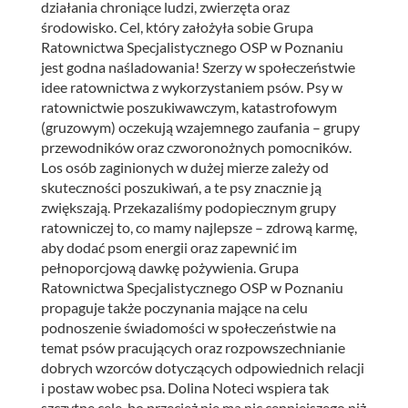
działania chroniące ludzi, zwierzęta oraz
środowisko. Cel, który założyła sobie Grupa
Ratownictwa Specjalistycznego OSP w Poznaniu
jest godna naśladowania! Szerzy w społeczeństwie
idee ratownictwa z wykorzystaniem psów. Psy w
ratownictwie poszukiwawczym, katastrofowym
(gruzowym) oczekują wzajemnego zaufania – grupy
przewodników oraz czworonożnych pomocników.
Los osób zaginionych w dużej mierze zależy od
skuteczności poszukiwań, a te psy znacznie ją
zwiększają. Przekazaliśmy podopiecznym grupy
ratowniczej to, co mamy najlepsze – zdrową karmę,
aby dodać psom energii oraz zapewnić im
pełnoporcjową dawkę pożywienia. Grupa
Ratownictwa Specjalistycznego OSP w Poznaniu
propaguje także poczynania mające na celu
podnoszenie świadomości w społeczeństwie na
temat psów pracujących oraz rozpowszechnianie
dobrych wzorców dotyczących odpowiednich relacji
i postaw wobec psa. Dolina Noteci wspiera tak
szczytne cele, bo przecież nie ma nic cenniejszego niż