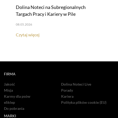
Dolina Noteci na Subregionalnych
Targach Pracy i Kariery w Pile
08.05.2026
Czytaj więcej
FIRMA
Jakość
Dolina Noteci Live
Misja
Porady
Karmy dla psów
Kariera
eSklep
Polityka plików cookie (EU)
Do pobrania
MARKI