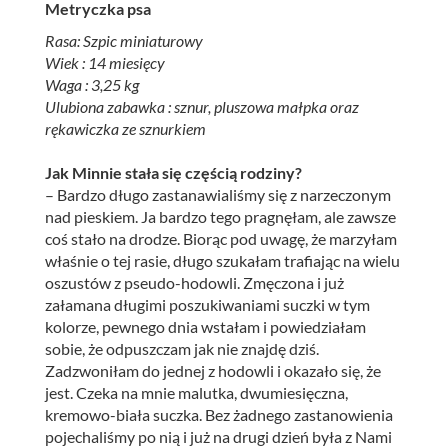
Metryczka psa
Rasa: Szpic miniaturowy
Wiek : 14 miesięcy
Waga : 3,25 kg
Ulubiona zabawka : sznur, pluszowa małpka oraz
rękawiczka ze sznurkiem
Jak Minnie stała się częścią rodziny?
– Bardzo długo zastanawialiśmy się z narzeczonym
nad pieskiem. Ja bardzo tego pragnęłam, ale zawsze
coś stało na drodze. Biorąc pod uwagę, że marzyłam
właśnie o tej rasie, długo szukałam trafiając na wielu
oszustów z pseudo-hodowli. Zmęczona i już
załamana długimi poszukiwaniami suczki w tym
kolorze, pewnego dnia wstałam i powiedziałam
sobie, że odpuszczam jak nie znajdę dziś.
Zadzwoniłam do jednej z hodowli i okazało się, że
jest. Czeka na mnie malutka, dwumiesięczna,
kremowo-biała suczka. Bez żadnego zastanowienia
pojechaliśmy po nią i już na drugi dzień była z Nami