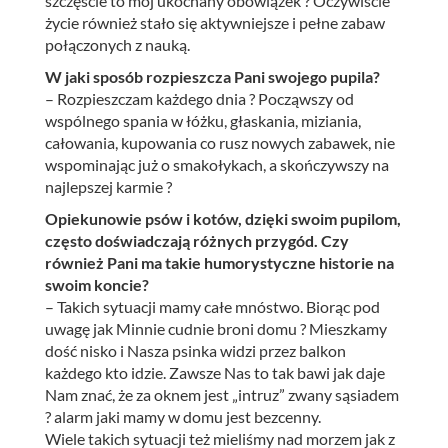
szczęście to mój ukochany obowiązek ? Oczywiście
życie również stało się aktywniejsze i pełne zabaw
połączonych z nauką.
W jaki sposób rozpieszcza Pani swojego pupila?
– Rozpieszczam każdego dnia ? Począwszy od
wspólnego spania w łóżku, głaskania, miziania,
całowania, kupowania co rusz nowych zabawek, nie
wspominając już o smakołykach, a skończywszy na
najlepszej karmie ?
Opiekunowie psów i kotów, dzięki swoim pupilom,
często doświadczają różnych przygód. Czy
również Pani ma takie humorystyczne historie na
swoim koncie?
– Takich sytuacji mamy całe mnóstwo. Biorąc pod
uwagę jak Minnie cudnie broni domu ? Mieszkamy
dość nisko i Nasza psinka widzi przez balkon
każdego kto idzie. Zawsze Nas to tak bawi jak daje
Nam znać, że za oknem jest „intruz” zwany sąsiadem
? alarm jaki mamy w domu jest bezcenny.
Wiele takich sytuacji też mieliśmy nad morzem jak z