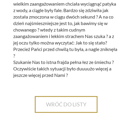
wielkim zaangażowaniem chciała wyciągnąć patyka
z wody, a ciągle były fale. Bardzo się zdziwiła jak
została zmoczona w ciągu dwóch sekund ? A na co
dzień najśmieszniejsze jest to, jak bawimy się w
chowanego ? wtedy z takim cudnym
zaangażowaniem i lekkim strachem Nas szuka ? a z
jej oczu tylko można wyczytać: Jak to się stało?
Przecież Pańci przed chwilą tu była, a nagle zniknęła
?
Szukanie Nas to istna frajda pełna łez ze śmiechu ?
Oczywiście takich sytuacji było duuuużo więcej a
jeszcze więcej przed Nami ?
WRÓĆ DO LISTY