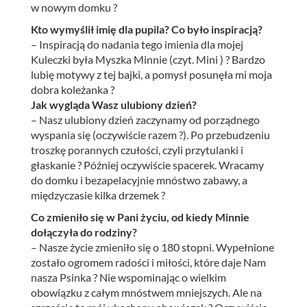
w nowym domku ?
Kto wymyślił imię dla pupila? Co było inspiracją?
– Inspiracją do nadania tego imienia dla mojej
Kuleczki była Myszka Minnie (czyt. Mini ) ? Bardzo
lubię motywy z tej bajki, a pomysł posunęła mi moja
dobra koleżanka ?
Jak wygląda Wasz ulubiony dzień?
– Nasz ulubiony dzień zaczynamy od porządnego
wyspania się (oczywiście razem ?). Po przebudzeniu
troszkę porannych czułości, czyli przytulanki i
głaskanie ? Później oczywiście spacerek. Wracamy
do domku i bezapelacyjnie mnóstwo zabawy, a
międzyczasie kilka drzemek ?
Co zmieniło się w Pani życiu, od kiedy Minnie
dołączyła do rodziny?
– Nasze życie zmieniło się o 180 stopni. Wypełnione
zostało ogromem radości i miłości, które daje Nam
nasza Psinka ? Nie wspominając o wielkim
obowiązku z całym mnóstwem mniejszych. Ale na