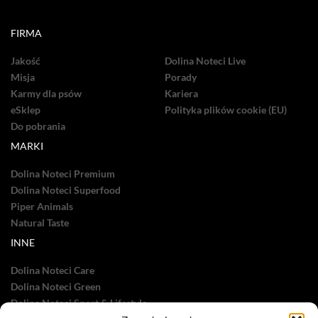
FIRMA
Jakość
Dolina Noteci Live
Misja
Porady
Karmy dla psów
Kariera
eSklep
Polityka plików cookie (EU)
Do pobrania
MARKI
Dolina Noteci Premium
Dolina Noteci Superfood
Piper Animals
Natural Taste
INNE
Dolina Noteci Care
Dolina Noteci Green
Dolina Noteci Sport & Lifestyle