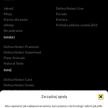
Jakość
Dolina Noteci Live
Misja
Porady
Karmy dla psów
Kariera
eSklep
Polityka plików cookie (EU)
Do pobrania
MARKI
Dolina Noteci Premium
Dolina Noteci Superfood
Piper Animals
Natural Taste
INNE
Dolina Noteci Care
Dolina Noteci Green
Dolina Noteci Sport & Lifestyle
Dolina Noteci TV
Zarządzaj zgodą
Nasze sukcesy
Aby zapewnić jak najlepsze wrażenia, korzystamy z technologii, takich jak pliki