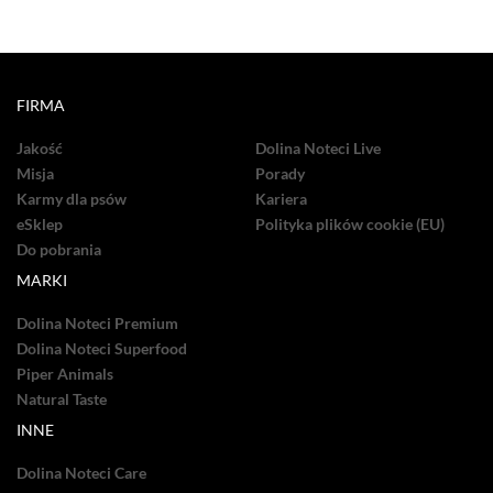
FIRMA
Jakość
Dolina Noteci Live
Misja
Porady
Karmy dla psów
Kariera
eSklep
Polityka plików cookie (EU)
Do pobrania
MARKI
Dolina Noteci Premium
Dolina Noteci Superfood
Piper Animals
Natural Taste
INNE
Dolina Noteci Care