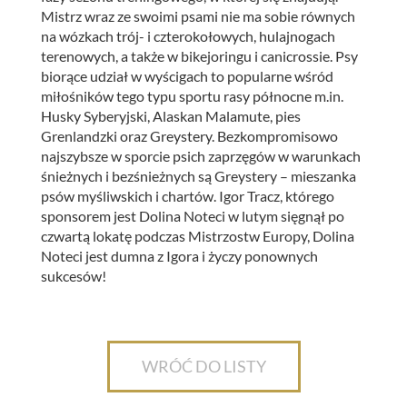
Mistrz wraz ze swoimi psami nie ma sobie równych
na wózkach trój- i czterokołowych, hulajnogach
terenowych, a także w bikejoringu i canicrossie. Psy
biorące udział w wyścigach to popularne wśród
miłośników tego typu sportu rasy północne m.in.
Husky Syberyjski, Alaskan Malamute, pies
Grenlandzki oraz Greystery. Bezkompromisowo
najszybsze w sporcie psich zaprzęgów w warunkach
śnieżnych i bezśnieżnych są Greystery – mieszanka
psów myśliwskich i chartów. Igor Tracz, którego
sponsorem jest Dolina Noteci w lutym sięgnął po
czwartą lokatę podczas Mistrzostw Europy, Dolina
Noteci jest dumna z Igora i życzy ponownych
sukcesów!
WRÓĆ DO LISTY