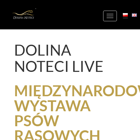
+
Toggle
navigation
DOLINA
NOTECI LIVE
MIĘDZYNAROD
WYSTAWA
PSÓW
RASOWYCH