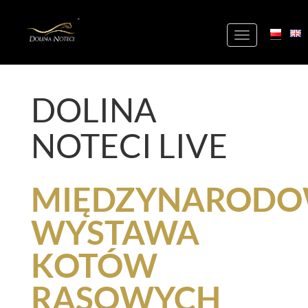
+
Toggle
navigation
DOLINA
NOTECI LIVE
MIĘDZYNAROD
WYSTAWA
KOTÓW
RASOWYCH