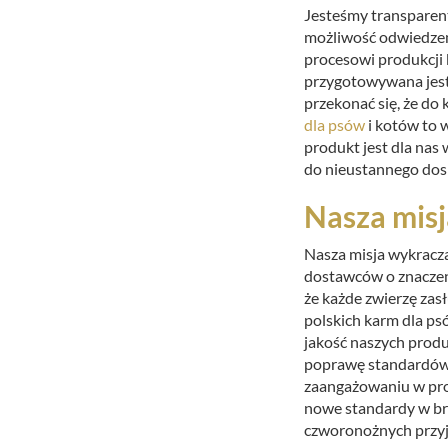
Jesteśmy transparent
możliwość odwiedzeni
procesowi produkcji 
przygotowywana jest 
przekonać się, że do 
dla psów
i kotów to w
produkt jest dla nas
do nieustannego dos
Nasza misj
Nasza misja wykracz
dostawców o znaczen
że każde zwierzę zasł
polskich karm dla ps
jakość naszych prod
poprawę standardów ż
zaangażowaniu w pro
nowe standardy w bra
czworonożnych przyj