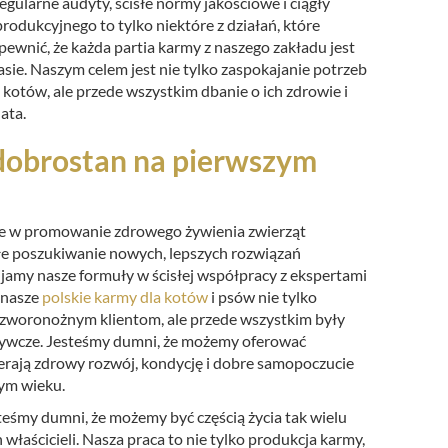
egularne audyty, ścisłe normy jakościowe i ciągły
rodukcyjnego to tylko niektóre z działań, które
ewnić, że każda partia karmy z naszego zakładu jest
asie. Naszym celem jest nie tylko zaspokajanie potrzeb
kotów, ale przede wszystkim dbanie o ich zdrowie i
ata.
 dobrostan na pierwszym
e w promowanie zdrowego żywienia zwierząt
głe poszukiwanie nowych, lepszych rozwiązań
amy nasze formuły w ścisłej współpracy z ekspertami
 nasze
polskie karmy dla kotów
i psów nie tylko
woronożnym klientom, ale przede wszystkim były
dżywcze. Jesteśmy dumni, że możemy oferować
erają zdrowy rozwój, kondycję i dobre samopoczucie
ym wieku.
teśmy dumni, że możemy być częścią życia tak wielu
 właścicieli. Nasza praca to nie tylko produkcja karmy,