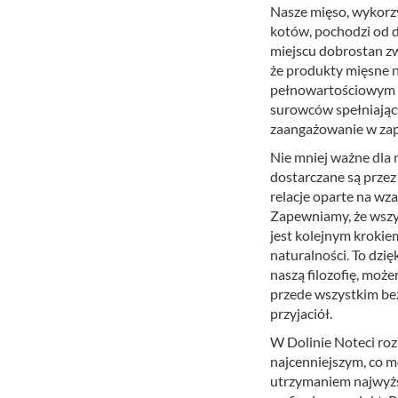
Nasze mięso, wykorzy
kotów, pochodzi od d
miejscu dobrostan zw
że produkty mięsne ni
pełnowartościowym ź
surowców spełniając
zaangażowanie w zape
Nie mniej ważne dla 
dostarczane są przez 
relacje oparte na wz
Zapewniamy, że wszy
jest kolejnym krokie
naturalności. To dzię
naszą filozofię, może
przede wszystkim be
przyjaciół.
W Dolinie Noteci roz
najcenniejszym, co m
utrzymaniem najwyż