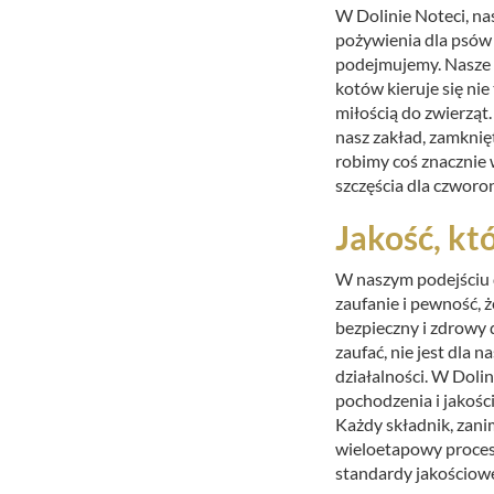
W Dolinie Noteci, na
pożywienia dla psów i
podejmujemy. Nasze p
kotów kieruje się ni
miłością do zwierząt
nasz zakład, zamknię
robimy coś znacznie 
szczęścia dla czwor
Jakość, kt
W naszym podejściu d
zaufanie i pewność, ż
bezpieczny i zdrowy d
zaufać, nie jest dla
działalności. W Doli
pochodzenia i jakośc
Każdy składnik, zani
wieloetapowy proces 
standardy jakościow