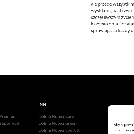
ale przede wszystkim
wysiłkom, nasi czwor
szczęśliwszym życiem
każdego dnia. To wła
sprawiają, że każdy d
INNE
 Premium
Dolina Noteci Care
 Superfood
Dolina Noteci Green
Aby zapewnić 
Dolina Noteci Sport &
przechowywan