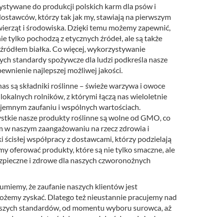
stywane do produkcji polskich karm dla psów i
ostawców, którzy tak jak my, stawiają na pierwszym
ierząt i środowiska. Dzięki temu możemy zapewnić,
e tylko pochodzą z etycznych źródeł, ale są także
ródłem białka. Co więcej, wykorzystywanie
ych standardy spożywcze dla ludzi podkreśla nasze
wnienie najlepszej możliwej jakości.
nas są składniki roślinne – świeże warzywa i owoce
lokalnych rolników, z którymi łączą nas wieloletnie
ajemnym zaufaniu i wspólnych wartościach.
stkie nasze produkty roślinne są wolne od GMO, co
m w naszym zaangażowaniu na rzecz zdrowia i
ki ścisłej współpracy z dostawcami, którzy podzielają
my oferować produkty, które są nie tylko smaczne, ale
zpieczne i zdrowe dla naszych czworonożnych
umiemy, że zaufanie naszych klientów jest
ożemy zyskać. Dlatego też nieustannie pracujemy nad
szych standardów, od momentu wyboru surowca, aż