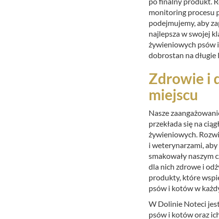
po finalny produkt. R
monitoring procesu p
podejmujemy, aby zap
najlepsza w swojej kl
żywieniowych psów i 
dobrostan na długie l
Zdrowie i
miejscu
Nasze zaangażowani
przekłada się na cią
żywieniowych. Rozwij
i weterynarzami, aby
smakowały naszym cz
dla nich zdrowe i o
produkty, które wspi
psów i kotów w każd
W Dolinie Noteci jes
psów i kotów oraz ich