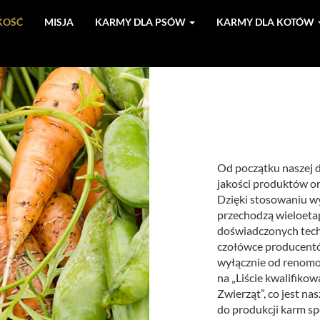
KOŚĆ
MISJA
KARMY DLA PSÓW
KARMY DLA KOTÓW
Od początku naszej d
jakości produktów o
Dzięki stosowaniu wy
przechodzą wieloetap
doświadczonych tech
czołówce producentó
wyłącznie od renomo
na „Liście kwalifik
Zwierząt”, co jest 
do produkcji karm s