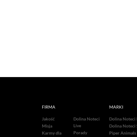
FIRMA
MARKI
Jakość
Dolina Noteci
Dolina Noteci
Live
Misja
Dolina Noteci
Porady
Karmy dla
Piper Animals