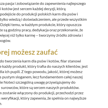
sza pasja i zobowiązanie do zapewnienia najlepszego
 kotów jest sercem każdej decyzji, którą
odejście do produkcji polskich karm dla psów i
e tylko wiedzą i doświadczeniem, ale przede wszystkim
. Dzięki temu, w każdym produkcie, który opuszcza
te są godziny pracy, dedykacja oraz przekonanie, że
więcej niż tylko karmę – tworzymy źródło zdrowia i
onogów.
órej możesz zaufać
o tworzenia karm dla psów i kotów, filar stanowi
e każdy produkt, który trafia do naszych klientów, jest
la ich pupili. Z tego powodu, jakość, której możesz
 nas pustym sloganem, lecz fundamentem całej naszej
nie Noteci szczególną uwagę przywiązujemy do
i surowców, które są sercem naszych produktów.
m zostanie włączony do produkcji, przechodzi przez
weryfikacji, który zapewnia, że spełnia on najwyższe
e.