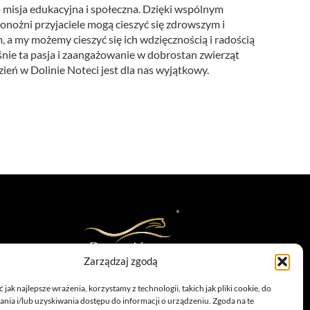
 misja edukacyjna i społeczna. Dzięki wspólnym
onożni przyjaciele mogą cieszyć się zdrowszym i
, a my możemy cieszyć się ich wdzięcznością i radością
śnie ta pasja i zaangażowanie w dobrostan zwierząt
zień w Dolinie Noteci jest dla nas wyjątkowy.
Zarządzaj zgodą
infolinia: 885 558 871
jak najlepsze wrażenia, korzystamy z technologii, takich jak pliki cookie, do
marketing@dolina-noteci.pl
ia i/lub uzyskiwania dostępu do informacji o urządzeniu. Zgoda na te
TAGI