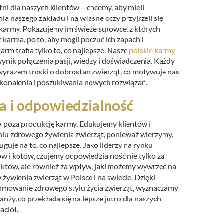
ni dla naszych klientów – chcemy, aby mieli
a naszego zakładu i na własne oczy przyjrzeli się
karmy. Pokazujemy im świeże surowce, z których
karma, po to, aby mogli poczuć ich zapach i
karm trafia tylko to, co najlepsze. Nasze
polskie karmy
ynik połączenia pasji, wiedzy i doświadczenia. Każdy
 wyrazem troski o dobrostan zwierząt, co motywuje nas
konalenia i poszukiwania nowych rozwiązań.
a i odpowiedzialność
a poza produkcję karmy. Edukujemy klientów i
iu zdrowego żywienia zwierząt, ponieważ wierzymy,
uguje na to, co najlepsze. Jako liderzy na rynku
ów i kotów, czujemy odpowiedzialność nie tylko za
uktów, ale również za wpływ, jaki możemy wywrzeć na
ywienia zwierząt w Polsce i na świecie. Dzięki
mowanie zdrowego stylu życia zwierząt, wyznaczamy
nży, co przekłada się na lepsze jutro dla naszych
aciół.