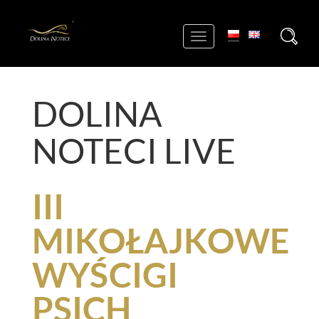
+
Toggle
navigation
DOLINA
NOTECI LIVE
III
MIKOŁAJKOWE
WYŚCIGI
PSICH