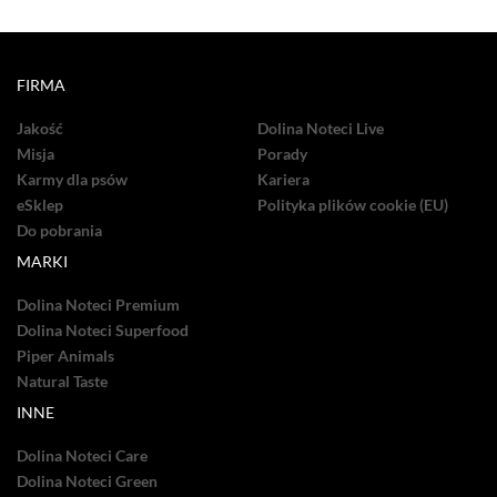
FIRMA
Jakość
Dolina Noteci Live
Misja
Porady
Karmy dla psów
Kariera
eSklep
Polityka plików cookie (EU)
Do pobrania
MARKI
Dolina Noteci Premium
Dolina Noteci Superfood
Piper Animals
Natural Taste
INNE
Dolina Noteci Care
Dolina Noteci Green