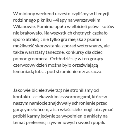
W miniony weekend uczestniczyliśmy w II edycji
rodzinnego pikniku +4łapy na warszawskim
Wilanowie.
Pomimo upału wielbicieli psów i kotów
nie brakowało. Na wszystkich chętnych czekało
sporo atrakcji: nie tylko gra miejska z psami i
możliwość skorzystania z porad weterynarzy, ale
także warsztaty taneczne, konkursy dla dzieci i
pomoc groomera. Ochłodzić się w ten gorący
czerwcowy dzień można było orzeźwiającą
lemoniadą lub… pod strumieniem zraszacza!
Jako wielbiciele zwierząt nie stroniliśmy od
kontaktu z ciekawskimi czworonogami, które w
naszym namiocie znajdywały schronienie przed
gorącym słońcem, a ich właściciele mogli otrzymać
próbki karmy jedynie za wypełnienie ankiety na
temat preferencji żywieniowych swoich pupili.