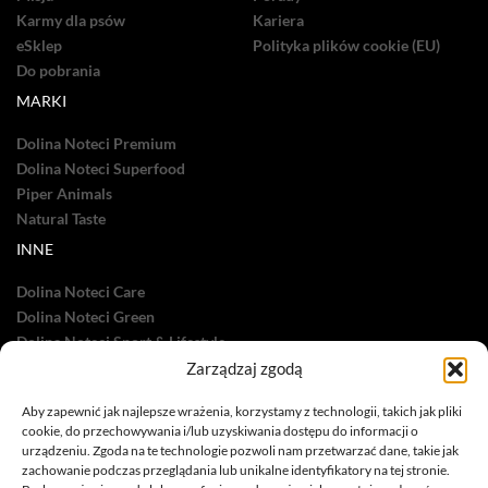
Karmy dla psów
Kariera
eSklep
Polityka plików cookie (EU)
Do pobrania
MARKI
Dolina Noteci Premium
Dolina Noteci Superfood
Piper Animals
Natural Taste
INNE
Dolina Noteci Care
Dolina Noteci Green
Dolina Noteci Sport & Lifestyle
Dolina Noteci TV
Zarządzaj zgodą
Nasze sukcesy
Aby zapewnić jak najlepsze wrażenia, korzystamy z technologii, takich jak pliki
cookie, do przechowywania i/lub uzyskiwania dostępu do informacji o
urządzeniu. Zgoda na te technologie pozwoli nam przetwarzać dane, takie jak
zachowanie podczas przeglądania lub unikalne identyfikatory na tej stronie.