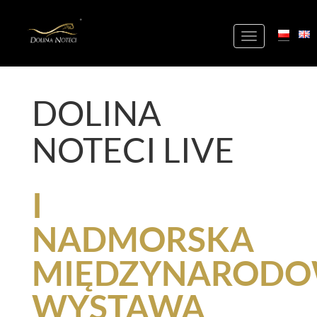
+
Toggle
navigation
DOLINA
NOTECI LIVE
I
NADMORSKA
MIĘDZYNAROD
WYSTAWA