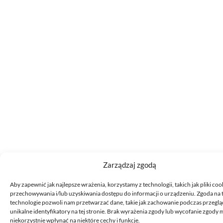
Zarządzaj zgodą
Aby zapewnić jak najlepsze wrażenia, korzystamy z technologii, takich jak pliki coo
przechowywania i/lub uzyskiwania dostępu do informacji o urządzeniu. Zgoda na 
technologie pozwoli nam przetwarzać dane, takie jak zachowanie podczas przeglą
unikalne identyfikatory na tej stronie. Brak wyrażenia zgody lub wycofanie zgody
niekorzystnie wpłynąć na niektóre cechy i funkcje.