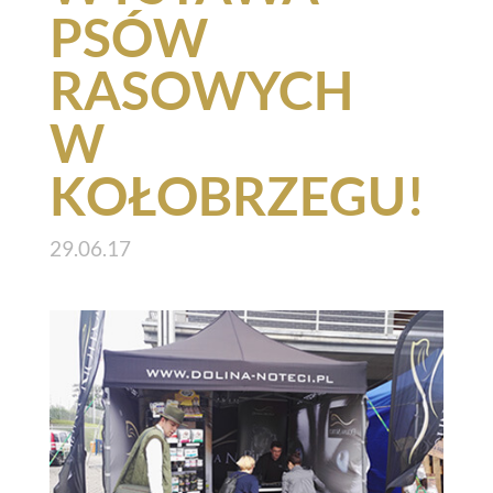
PSÓW
RASOWYCH
W
KOŁOBRZEGU!
29.06.17