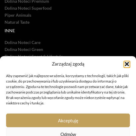
Dolina Noteci Premium
Dolina Noteci Superfood
Piper Animals
Natural Taste
INNE
Dolina Noteci Care
Dolina Noteci Green
Dolina Noteci Sport & Lifestyle
Dolina Noteci TV
Zarządzaj zgodą
Nasze sukcesy
Aby zapewnić jak najlepsze wrażenia, korzystamy z technologii, takich jak pliki
cookie, do przechowywania i/lub uzyskiwania dostępu do informacji o
urządzeniu. Zgoda na te technologie pozwoli nam przetwarzać dane, takie jak
zachowanie podczas przeglądania lub unikalne identyfikatory na tej stronie.
Brak wyrażenia zgody lub wycofanie zgody może niekorzystnie wpłynąć na
niektóre cechy i funkcje.
infolinia: 885 558 871
marketing@dolina-noteci.pl
Akceptuję
TAGI
Odmów