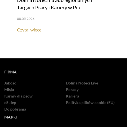
Dolina Noteci na Subregionalnych
Targach Pracy i Kariery w Pile
08.05.2026
Czytaj więcej
FIRMA
Jakość
Dolina Noteci Live
Misja
Porady
Karmy dla psów
Kariera
eSklep
Polityka plików cookie (EU)
Do pobrania
MARKI