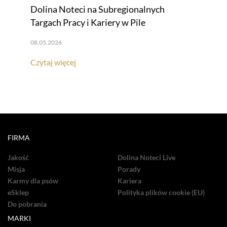
Dolina Noteci na Subregionalnych
Targach Pracy i Kariery w Pile
08.05.2026
Czytaj więcej
FIRMA
Jakość
Dolina Noteci Live
Misja
Porady
Karmy dla psów
Kariera
eSklep
Polityka plików cookie (EU)
Do pobrania
MARKI