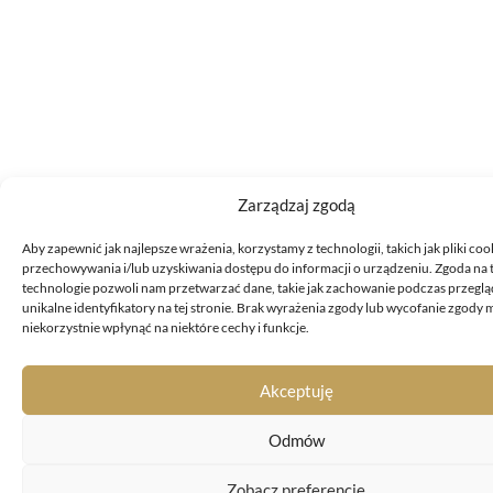
Zarządzaj zgodą
Aby zapewnić jak najlepsze wrażenia, korzystamy z technologii, takich jak pliki coo
przechowywania i/lub uzyskiwania dostępu do informacji o urządzeniu. Zgoda na 
technologie pozwoli nam przetwarzać dane, takie jak zachowanie podczas przeglą
unikalne identyfikatory na tej stronie. Brak wyrażenia zgody lub wycofanie zgody
niekorzystnie wpłynąć na niektóre cechy i funkcje.
Akceptuję
Odmów
Zobacz preferencje