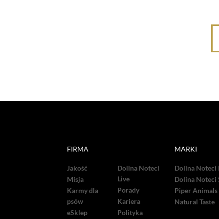
FIRMA
MARKI
Jakość
Dolina Noteci
Dolina Noteci
Live
Misja
Dolina Noteci
Porady
Karmy dla
Piper Animals
psów
Kariera
Natural Taste
eSklep
Polityka