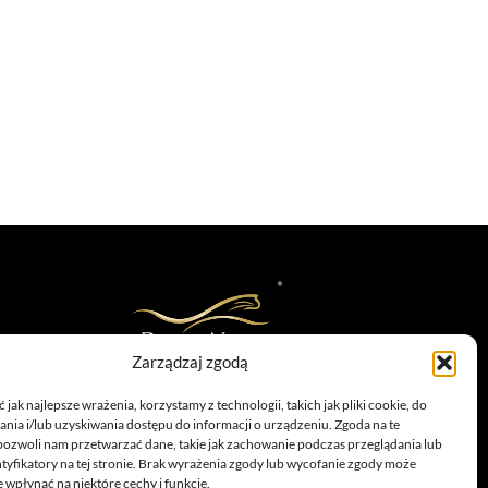
Zarządzaj zgodą
infolinia: 885 558 871
marketing@dolina-noteci.pl
jak najlepsze wrażenia, korzystamy z technologii, takich jak pliki cookie, do
ia i/lub uzyskiwania dostępu do informacji o urządzeniu. Zgoda na te
TAGI
pozwoli nam przetwarzać dane, takie jak zachowanie podczas przeglądania lub
ntyfikatory na tej stronie. Brak wyrażenia zgody lub wycofanie zgody może
 wpłynąć na niektóre cechy i funkcje.