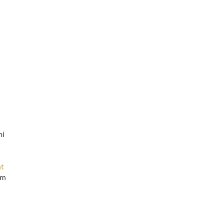
mi
t
ym