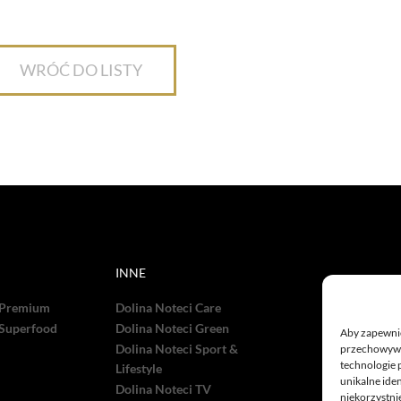
WRÓĆ DO LISTY
INNE
 Premium
Dolina Noteci Care
 Superfood
Dolina Noteci Green
Aby zapewnić 
Dolina Noteci Sport &
przechowywan
technologie 
Lifestyle
unikalne ide
Dolina Noteci TV
niekorzystnie