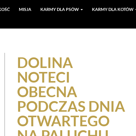
KOŚĆ
MISJA
KARMY DLA PSÓW
KARMY DLA KOTÓW
DOLINA
NOTECI
OBECNA
PODCZAS DNIA
OTWARTEGO
NA PALUCHU