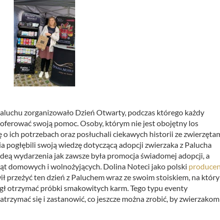
Paluchu zorganizowało Dzień Otwarty, podczas którego każdy
 zaoferować swoją pomoc.
Osoby, którym nie jest obojętny los
o ich potrzebach oraz posłuchali ciekawych historii ze zwierzęta
a pogłębili swoją wiedzę dotyczącą adopcji zwierzaka z Palucha
Ideą wydarzenia jak zawsze była promocja świadomej adopcji, a
t domowych i wolnożyjących. Dolina Noteci jako polski
producen
ił przeżyć ten dzień z Paluchem wraz ze swoim stoiskiem, na któr
ógł otrzymać próbki smakowitych karm. Tego typu eventy
atrzymać się i zastanowić, co jeszcze można zrobić, by zwierzakom