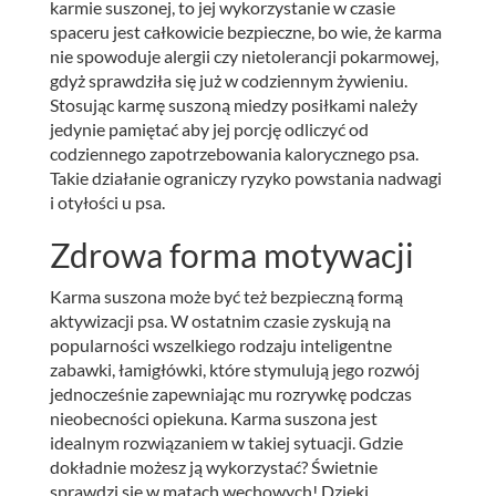
karmie suszonej, to jej wykorzystanie w czasie
spaceru jest całkowicie bezpieczne, bo wie, że karma
nie spowoduje alergii czy nietolerancji pokarmowej,
gdyż sprawdziła się już w codziennym żywieniu.
Stosując karmę suszoną miedzy posiłkami należy
jedynie pamiętać aby jej porcję odliczyć od
codziennego zapotrzebowania kalorycznego psa.
Takie działanie ograniczy ryzyko powstania nadwagi
i otyłości u psa.
Zdrowa forma motywacji
Karma suszona może być też bezpieczną formą
aktywizacji psa. W ostatnim czasie zyskują na
popularności wszelkiego rodzaju inteligentne
zabawki, łamigłówki, które stymulują jego rozwój
jednocześnie zapewniając mu rozrywkę podczas
nieobecności opiekuna. Karma suszona jest
idealnym rozwiązaniem w takiej sytuacji. Gdzie
dokładnie możesz ją wykorzystać? Świetnie
sprawdzi się w matach węchowych! Dzięki