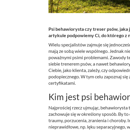
Psi behawiorysta czy treser psów, jak
artykule podpowiemy Ci, do którego z n
Wielu specjalistów zajmuje się jednocz
mają ze sobą wiele wspólnego. Jednak ni
poważnymi psimi problemami. Zawody te 
siebie trenerem psów, a nawet behawiorys
Ciebie, jako klienta, zależy, czy odpowie
podopiecznego. W tym celu zapoznaj się
certyfikatami.
Kim jest psi behawio
Najprościej rzecz ujmując, behawiorysta t
zachowuje się w określony sposób. By to o
traumy, porzucenia, zranienia i choroby. 
nieprawidłowe, np. lęku separacyjnego, w