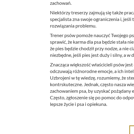
zachowań.
Niektórzy treserzy zajmują się także pr
specjalista zna swoje ograniczenia i, jeśl
rozwiązania problemu.
Trener psów pomoże nauczyć Twojego psa 
sprawić, że karma dla psa będzie stała ni
że pies będzie chodził przy nodze, a nie 
niezbędne, jeśli pies jest duży i silny, a w
Znacząca większość właścicieli psów jest
odczuwają różnorodne emocje, a ich inteli
Uzbrojeni w tę wiedzę, rozumiemy, że st
kontrskuteczne. Jednak, często nasza wie
zachowaniem psa, by uzyskać pożądany efe
Często, zgłoszenie się po pomoc do odpow
lepsze życie i psa i opiekuna.