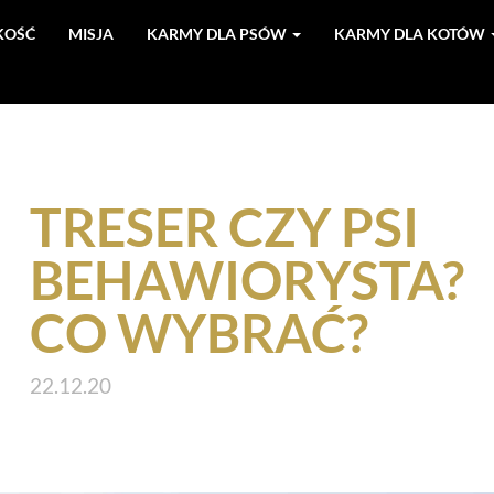
KOŚĆ
MISJA
KARMY DLA PSÓW
KARMY DLA KOTÓW
TRESER CZY PSI
BEHAWIORYSTA?
CO WYBRAĆ?
22.12.20