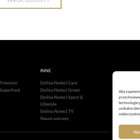
INNE
 Premium
Dolina Noteci Care
 Superfood
Dolina Noteci Green
Aby zapewnić 
Dolina Noteci Sport &
przechowywan
technologie 
Lifestyle
unikalne ide
Dolina Noteci TV
niekorzystnie
Nasze sukcesy
Ak