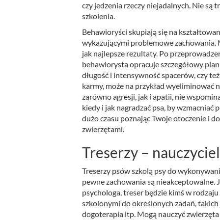
czy jedzenia rzeczy niejadalnych. Nie są t
szkolenia.
Behawioryści skupiają się na kształtowan
wykazującymi problemowe zachowania. Mo
jak najlepsze rezultaty. Po przeprowadz
behawiorysta opracuje szczegółowy plan d
długość i intensywność spacerów, czy te
karmy, może na przykład wyeliminować n
zarówno agresji, jak i apatii, nie wspomi
kiedy i jak nagradzać psa, by wzmacniać 
dużo czasu poznając Twoje otoczenie i do
zwierzętami.
Treserzy – nauczycie
Treserzy psów szkolą psy do wykonywania
pewne zachowania są nieakceptowalne. J
psychologa, treser będzie kimś w rodzaju 
szkolonymi do określonych zadań, takic
dogoterapia itp. Mogą nauczyć zwierzęt