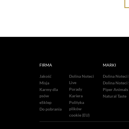
FIRMA
MARKI
Jakość
Dolina Noteci
Dolina Noteci
Live
Misja
Dolina Noteci
Porady
Karmy dla
Piper Animals
psów
Kariera
Natural Taste
eSklep
Polityka
plików
Do pobrania
cookie (EU)