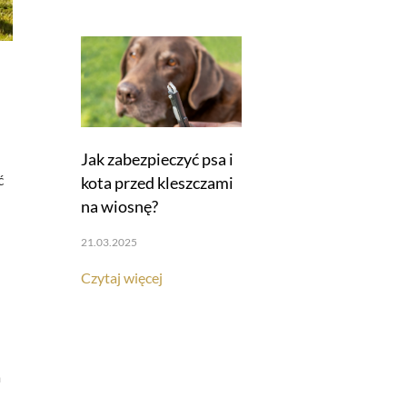
Jak zabezpieczyć psa i
ć
kota przed kleszczami
na wiosnę?
21.03.2025
Czytaj więcej
a