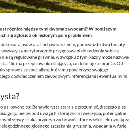
a jest różnica między tymi dwoma zawodami? W poniższym
ich się zgłosić z określonym psim problemem.
eśnie tresurą psów oraz behawioryzmem, ponieważ te dwa tematy
e wszyscy są merytorycznie przygotowani do radzenia sobie z
nie są regulowane prawnie, w związku z tym, każdy może nazywa
tą. Nie ma przepisów określających, co definiuje te branże. Od
dnio sprawdzisz specjalistę, któremu powierzysz swojego
 z jego doświadczeniem zawodowym, referencjami i ewentualnymi
rysta?
o psi psycholog. Behawiorysta stara się zrozumieć, dlaczego pies
siągnąć, bierze pod uwagę historię życia zwierzęcia, potencjalne
Innymi słowy, szuka przyczyn zachowań, które właściciele uznają z
ielogodzinnego głośnego szczekania, gryzienia, wpadania w furię