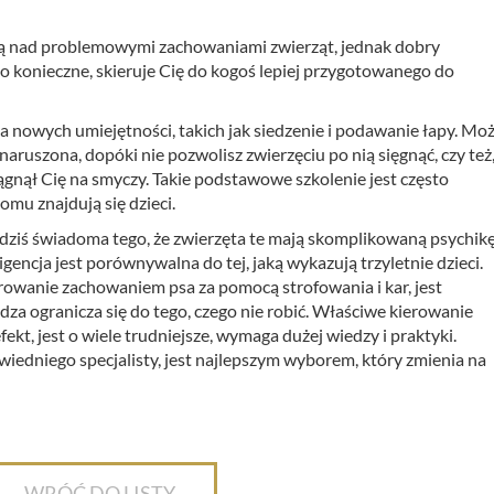
acą nad problemowymi zachowaniami zwierząt, jednak dobry
i to konieczne, skieruje Cię do kogoś lepiej przygotowanego do
nowych umiejętności, takich jak siedzenie i podawanie łapy. Mo
enaruszona, dopóki nie pozwolisz zwierzęciu po nią sięgnąć, czy też
ciągnął Cię na smyczy. Takie podstawowe szkolenie jest często
 domu znajdują się dzieci.
 dziś świadoma tego, że zwierzęta te mają skomplikowaną psychikę
gencja jest porównywalna do tej, jaką wykazują trzyletnie dzieci.
erowanie zachowaniem psa za pomocą strofowania i kar, jest
dza ogranicza się do tego, czego nie robić. Właściwe kierowanie
kt, jest o wiele trudniejsze, wymaga dużej wiedzy i praktyki.
iedniego specjalisty, jest najlepszym wyborem, który zmienia na
WRÓĆ DO LISTY