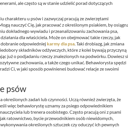
renerami, ale często są w stanie udzielić porad dotyczących
iu charakteru u psów i zazwyczaj pracują ze zwierzętami
gą nauczyć Cię, jak pracować z określonym psiakiem, by osiągn
eniu dokładnego wywiadu i przeanalizowaniu zachowania psa,
ziałania dla właściciela. Może on obejmować takie rzeczy, jak
ż dobranie odpowiedniej
karmy dla psa
. Taki drobiazg, jak zmiana
iedobory składników odżywczych, które z kolei bywają przyczyną
nając już o podjadaniu rzeczy znalezionych na podwórku. Dowiesz si
pozytywne zachowania, a także czego unikać. Behawiorysta spędzi
radzi Ci, w jaki sposób powinieneś budować relacje ze swoimi
le psów
 określonych zadań lub czynności. Uczą również zwierzęta, że
eśli więc behawiorystę uznamy za psiego odpowiednikiem
nauczyciela lub trenera osobistego. Często pracują oni z psami
h jak ratownictwo, bycie przewodnikiem osób niewidomych,
a wykonywania określonych sztuczek czy oduczyć ich pewnych