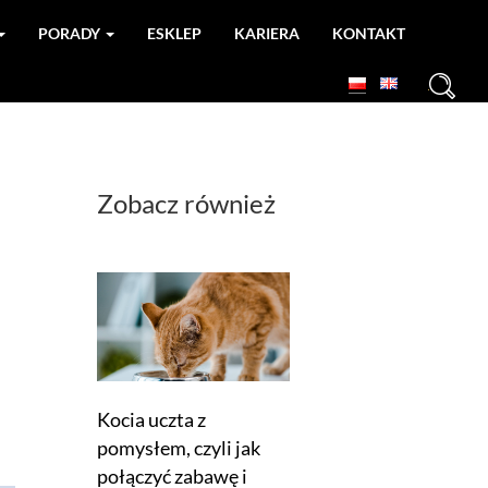
PORADY
ESKLEP
KARIERA
KONTAKT
+
Zobacz również
Kocia uczta z
pomysłem, czyli jak
połączyć zabawę i