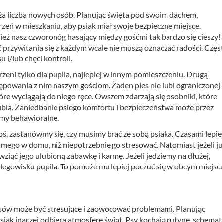
a liczba nowych osób. Planując święta pod swoim dachem,
eń w mieszkaniu, aby psiak miał swoje bezpieczne miejsce.
ież nasz czworonóg hasający między gośćmi tak bardzo się cieszy!
ęć przywitania się z każdym wcale nie muszą oznaczać radości. Częs
 i/lub chęci kontroli.
rzeni tylko dla pupila, najlepiej w innym pomieszczeniu. Drugą
tępowania z nim naszym gościom. Żaden pies nie lubi ograniczonej
tóre wyciągają do niego ręce. Owszem zdarzają się osobniki, które
o lubią. Zaniedbanie psiego komfortu i bezpieczeństwa może przez
emy behawioralne.
ś, zastanówmy się, czy musimy brać ze sobą psiaka. Czasami lepie
 samego w domu, niż niepotrzebnie go stresować. Natomiast jeżeli j
wziąć jego ulubioną zabawkę i karmę. Jeżeli jedziemy na dłużej,
legowisku pupila. To pomoże mu lepiej poczuć się w obcym miejsc
a psów może być stresujące i zaowocować problemami. Planując
siak inaczej odbiera atmosferę świąt. Psy kochają rutynę, schema