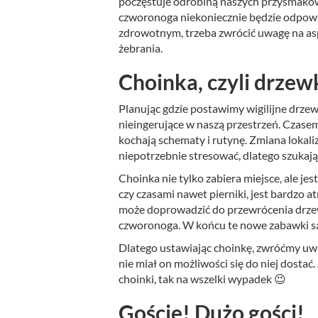
poczęstuje odrobiną naszych przysmaków. 
czworonoga niekoniecznie będzie odpowie
zdrowotnym, trzeba zwrócić uwagę na as
żebrania.
Choinka, czyli drze
Planując gdzie postawimy wigilijne drzewk
nieingerujące w naszą przestrzeń. Czasem
kochają schematy i rutynę. Zmiana lokali
niepotrzebnie stresować, dlatego szukając
Choinka nie tylko zabiera miejsce, ale je
czy czasami nawet pierniki, jest bardzo
może doprowadzić do przewrócenia drzewk
czworonoga. W końcu te nowe zabawki są t
Dlatego ustawiając choinkę, zwróćmy uwag
nie miał on możliwości się do niej dosta
choinki, tak na wszelki wypadek 😉
Goście! Dużo gości!