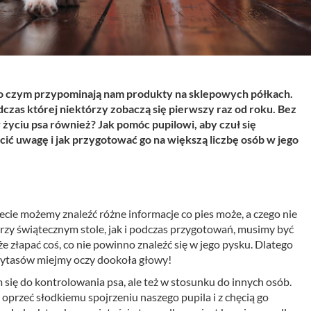
, o czym przypominają nam produkty na sklepowych półkach.
dczas której niektórzy zobaczą się pierwszy raz od roku. Bez
 życiu psa również? Jak pomóc pupilowi, aby czuł się
ić uwagę i jak przygotować go na większą liczbę osób w jego
ecie możemy znaleźć różne informacje co pies może, a czego nie
rzy świątecznym stole, jak i podczas przygotowań, musimy być
e złapać coś, co nie powinno znaleźć się w jego pysku. Dlatego
rytasów miejmy oczy dookoła głowy!
się do kontrolowania psa, ale też w stosunku do innych osób.
ę oprzeć słodkiemu spojrzeniu naszego pupila i z chęcią go