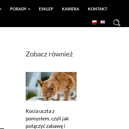
PORADY
ESKLEP
KARIERA
KONTAKT
+
Zobacz również
Kocia uczta z
pomysłem, czyli jak
połączyć zabawę i