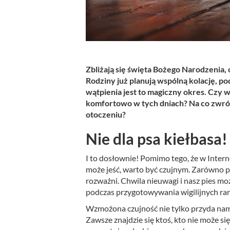
Zbliżają się święta Bożego Narodzenia
Rodziny już planują wspólną kolację, po
wątpienia jest to magiczny okres. Czy w
komfortowo w tych dniach? Na co zwróc
otoczeniu?
Nie dla psa kiełbasa!
I to dosłownie! Pomimo tego, że w Intern
może jeść, warto być czujnym. Zarówno p
rozważni. Chwila nieuwagi i nasz pies moż
podczas przygotowywania wigilijnych ra
Wzmożona czujność nie tylko przyda nam 
Zawsze znajdzie się ktoś, kto nie może si