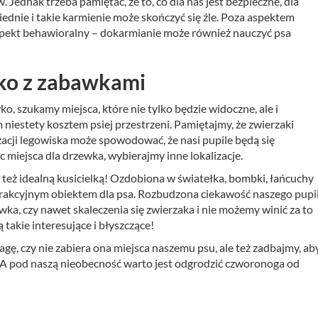
Jednak trzeba pamiętać, że to, co dla nas jest bezpieczne, dla
dnie i takie karmienie może skończyć się źle. Poza aspektem
pekt behawioralny – dokarmianie może również nauczyć psa
wko z zabawkami
o, szukamy miejsca, które nie tylko będzie widoczne, ale i
 niestety kosztem psiej przestrzeni. Pamiętajmy, że zwierzaki
zacji legowiska może spowodować, że nasi pupile będą się
 miejsca dla drzewka, wybierajmy inne lokalizacje.
st też idealną kusicielką! Ozdobiona w światełka, bombki, łańcuchy
 atrakcyjnym obiektem dla psa. Rozbudzona ciekawość naszego pupi
a, czy nawet skaleczenia się zwierzaka i nie możemy winić za to
akie interesujące i błyszczące!
ę, czy nie zabiera ona miejsca naszemu psu, ale też zadbajmy, ab
ć. A pod naszą nieobecność warto jest odgrodzić czworonoga od