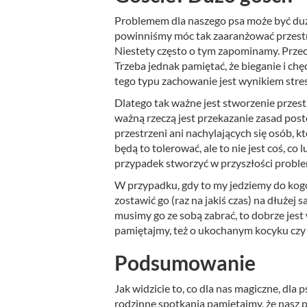
Problemem dla naszego psa może być duż
powinniśmy móc tak zaaranżować przestrz
Niestety często o tym zapominamy. Przec
Trzeba jednak pamiętać, że bieganie i ch
tego typu zachowanie jest wynikiem stresu
Dlatego tak ważne jest stworzenie przest
ważną rzeczą jest przekazanie zasad pos
przestrzeni ani nachylających się osób, k
będą to tolerować, ale to nie jest coś, c
przypadek stworzyć w przyszłości probl
W przypadku, gdy to my jedziemy do kogo
zostawić go (raz na jakiś czas) na dłużej
musimy go ze sobą zabrać, to dobrze jest 
pamiętajmy, też o ukochanym kocyku czy 
Podsumowanie
Jak widzicie to, co dla nas magiczne, dl
rodzinne spotkania pamiętajmy, że nasz p