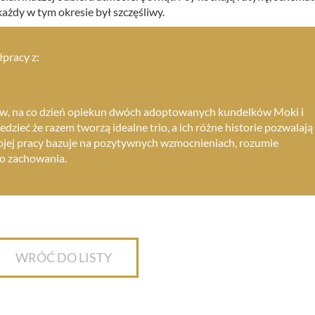
każdy w tym okresie był szczęśliwy.
pracy z:
ów, na co dzień opiekun dwóch adoptowanych kundelków Moki i
dzieć że razem tworzą idealne trio, a ich różne historie pozwalają
jej pracy bazuje na pozytywnych wzmocnieniach, rozumie
go zachowania.
WRÓĆ DO LISTY