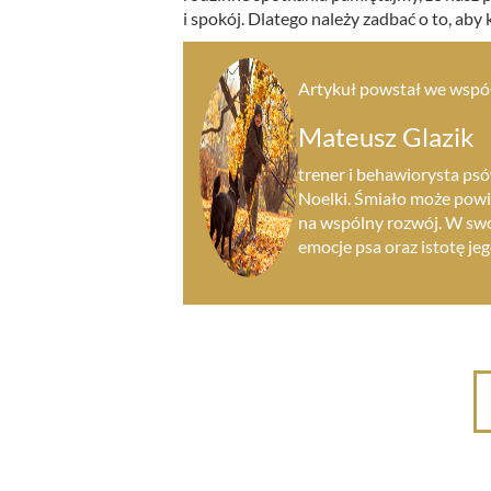
i spokój. Dlatego należy zadbać o to, aby 
Artykuł powstał we współ
Mateusz Glazik
trener i behawiorysta ps
Noelki. Śmiało może powie
na wspólny rozwój. W swo
emocje psa oraz istotę je