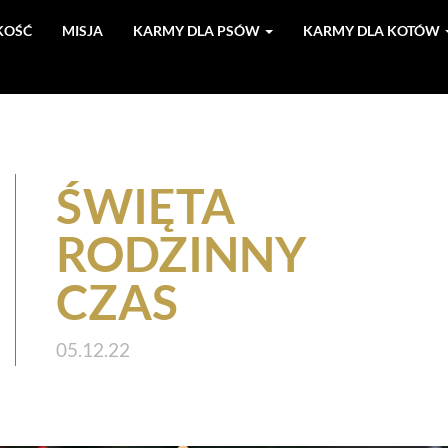
KOŚĆ
MISJA
KARMY DLA PSÓW
KARMY DLA KOTÓW
ŚWIĘTA
RODZINNY
CZAS
05.12.22