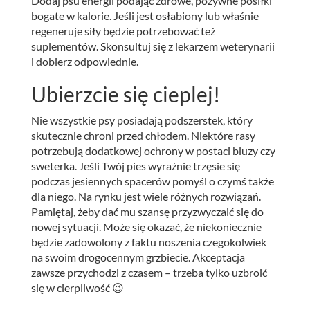
Dodaj psu energii podając zdrowe, pożywne posiłki
bogate w kalorie. Jeśli jest osłabiony lub właśnie
regeneruje siły będzie potrzebować też
suplementów. Skonsultuj się z lekarzem weterynarii
i dobierz odpowiednie.
Ubierzcie się cieplej!
Nie wszystkie psy posiadają podszerstek, który
skutecznie chroni przed chłodem. Niektóre rasy
potrzebują dodatkowej ochrony w postaci bluzy czy
sweterka. Jeśli Twój pies wyraźnie trzęsie się
podczas jesiennych spacerów pomyśl o czymś także
dla niego. Na rynku jest wiele różnych rozwiązań.
Pamiętaj, żeby dać mu szansę przyzwyczaić się do
nowej sytuacji. Może się okazać, że niekoniecznie
będzie zadowolony z faktu noszenia czegokolwiek
na swoim drogocennym grzbiecie. Akceptacja
zawsze przychodzi z czasem – trzeba tylko uzbroić
się w cierpliwość 😉