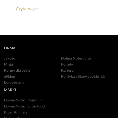
Czytaj więcej
FIRMA
Jakość
Dolina Noteci Live
Misja
Porady
Karmy dla psów
Kariera
eSklep
Polityka plików cookie (EU)
Do pobrania
MARKI
Dolina Noteci Premium
Dolina Noteci Superfood
Piper Animals