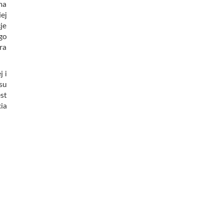
ma
ej
je
go
ra
 i
su
st
ia