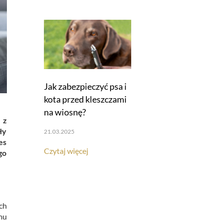
Jak zabezpieczyć psa i
kota przed kleszczami
na wiosnę?
 z
ły
21.03.2025
es
Czytaj więcej
go
ch
mu