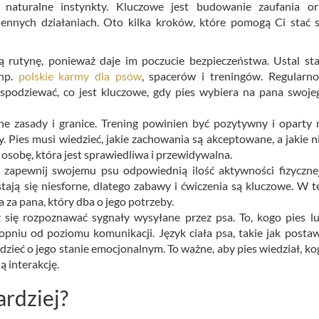
 naturalne instynkty. Kluczowe jest budowanie zaufania or
nnych działaniach. Oto kilka kroków, które pomogą Ci stać s
ą rutynę, ponieważ daje im poczucie bezpieczeństwa. Ustal sta
 np.
polskie karmy dla psów
, spacerów i treningów. Regularno
spodziewać, co jest kluczowe, gdy pies wybiera na pana swoje
sne zasady i granice. Trening powinien być pozytywny i oparty 
 Pies musi wiedzieć, jakie zachowania są akceptowane, a jakie ni
 osobę, która jest sprawiedliwa i przewidywalna.
 zapewnij swojemu psu odpowiednią ilość aktywności fizycznej
ają się niesforne, dlatego zabawy i ćwiczenia są kluczowe. W t
 za pana, który dba o jego potrzeby.
się rozpoznawać sygnały wysyłane przez psa. To, kogo pies lu
topniu od poziomu komunikacji. Język ciała psa, takie jak postaw
edzieć o jego stanie emocjonalnym. To ważne, aby pies wiedział, ko
 interakcję.
ardziej?