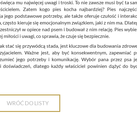
oświęca mu najwięcej uwagi i troski. To nie zawsze musi być ta sa
cicielem. Zatem kogo pies kocha najbardziej? Pies najczęści
a jego podstawowe potrzeby, ale także oferuje czułość i interakc
, często kieruje się emocjonalnym związkiem, jaki z nim ma. Dlate
zestniczył w opiece nad psem i budował z nim relację. Pies wybie
miłości i uwagi, co sprawia, że czuje się bezpiecznie.
ak stać się przywódcą stada, jest kluczowe dla budowania zdrowej
rzyjacielem. Ważne jest, aby być konsekwentnym, zapewniać p
zumieć jego potrzeby i komunikację. Wybór pana przez psa je
i doświadczeń, dlatego każdy właściciel powinien dążyć do byc
WRÓĆ DO LISTY