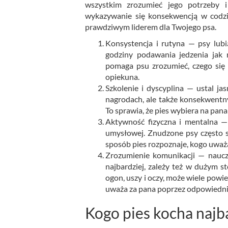
wszystkim zrozumieć jego potrzeby i
wykazywanie się konsekwencją w codzie
prawdziwym liderem dla Twojego psa.
Konsystencja i rutyna — psy lubi
godziny podawania jedzenia jak
pomaga psu zrozumieć, czego się 
opiekuna.
Szkolenie i dyscyplina — ustal ja
nagrodach, ale także konsekwentny.
To sprawia, że pies wybiera na pana
Aktywność fizyczna i mentalna —
umysłowej. Znudzone psy często st
sposób pies rozpoznaje, kogo uważa
Zrozumienie komunikacji — naucz 
najbardziej, zależy też w dużym s
ogon, uszy i oczy, może wiele powi
uważa za pana poprzez odpowiednią
Kogo pies kocha najb