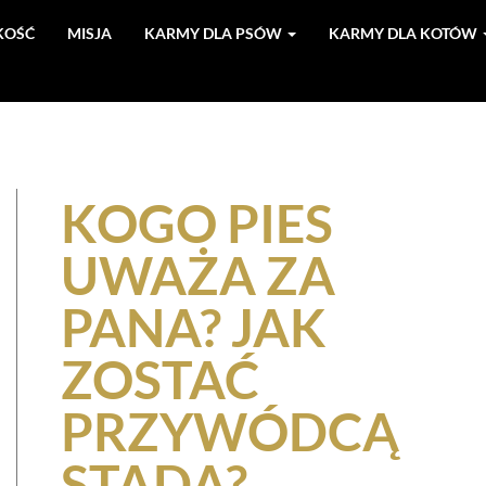
KOŚĆ
MISJA
KARMY DLA PSÓW
KARMY DLA KOTÓW
KOGO PIES
UWAŻA ZA
PANA? JAK
ZOSTAĆ
PRZYWÓDCĄ
STADA?