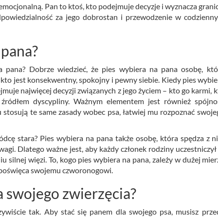
mocjonalną. Pan to ktoś, kto podejmuje decyzje i wyznacza granic
powiedzialność za jego dobrostan i przewodzenie w codzienn
 pana?
a pana? Dobrze wiedzieć, że pies wybiera na pana osobę, któ
, kto jest konsekwentny, spokojny i pewny siebie. Kiedy pies wybie
jmuje najwięcej decyzji związanych z jego życiem – kto go karmi, k
t źródłem dyscypliny. Ważnym elementem jest również spójno
 stosują te same zasady wobec psa, łatwiej mu rozpoznać swoje
dcę stara? Pies wybiera na pana także osobę, która spędza z n
wagi. Dlatego ważne jest, aby każdy członek rodziny uczestniczył
silnej więzi. To, kogo pies wybiera na pana, zależy w dużej mier
oba poświęca swojemu czworonogowi.
a swojego zwierzęcia?
zywiście tak. Aby stać się panem dla swojego psa, musisz prze