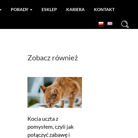
PORADY
ESKLEP
KARIERA
KONTAKT
+
Zobacz również
Kocia uczta z
pomysłem, czyli jak
połączyć zabawę i