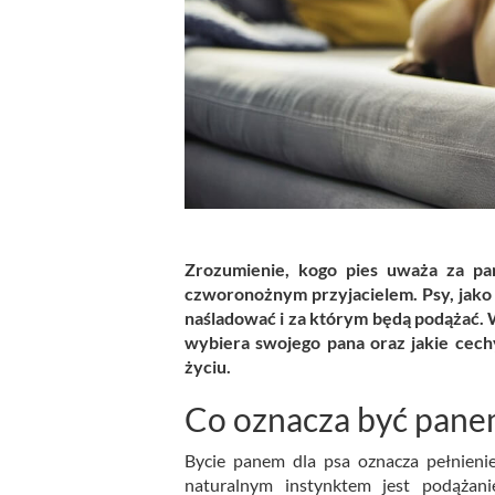
Zrozumienie, kogo pies uważa za pana
czworonożnym przyjacielem. Psy, jako 
naśladować i za którym będą podążać. W
wybiera swojego pana oraz jakie cechy
życiu.
Co oznacza być panem
Bycie panem dla psa oznacza pełnienie 
naturalnym instynktem jest podążan