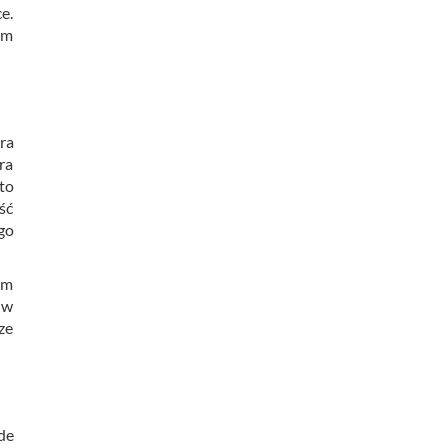
e.
ym
ra
ra
to
ść
go
im
 w
ze
de