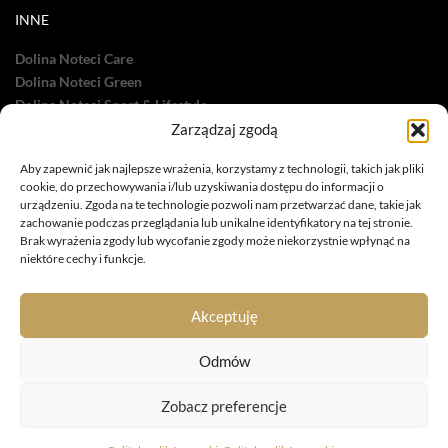
INNE
Dolina Noteci Care
Dolina Noteci Green
Dolina Noteci Sport & Lifestyle
Zarządzaj zgodą
Dolina Noteci TV
Nasze sukcesy
Aby zapewnić jak najlepsze wrażenia, korzystamy z technologii, takich jak pliki
cookie, do przechowywania i/lub uzyskiwania dostępu do informacji o
urządzeniu. Zgoda na te technologie pozwoli nam przetwarzać dane, takie jak
zachowanie podczas przeglądania lub unikalne identyfikatory na tej stronie.
Brak wyrażenia zgody lub wycofanie zgody może niekorzystnie wpłynąć na
niektóre cechy i funkcje.
infolinia: 885 558 871
marketing@dolina-noteci.pl
Akceptuję
TAGI
Odmów
Zobacz preferencje
© 2020 Dolina Noteci. Prawo do znaków towarowych zastrzeżone