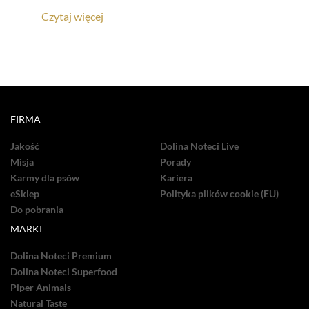
Czytaj więcej
FIRMA
Jakość
Dolina Noteci Live
Misja
Porady
Karmy dla psów
Kariera
eSklep
Polityka plików cookie (EU)
Do pobrania
MARKI
Dolina Noteci Premium
Dolina Noteci Superfood
Piper Animals
Natural Taste