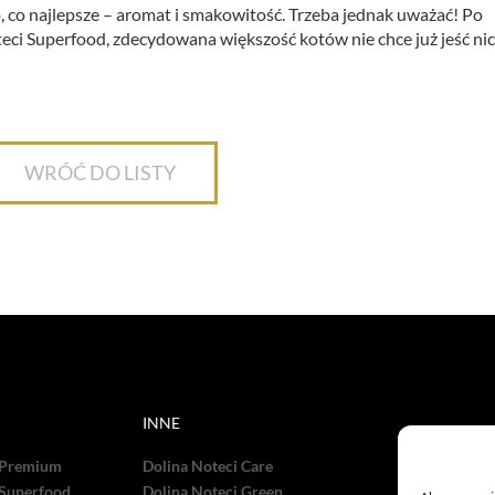
, co najlepsze – aromat i smakowitość. Trzeba jednak uważać! Po
ci Superfood, zdecydowana większość kotów nie chce już jeść nic
WRÓĆ DO LISTY
INNE
 Premium
Dolina Noteci Care
 Superfood
Dolina Noteci Green