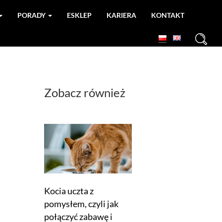
PORADY
ESKLEP
KARIERA
KONTAKT
+
Zobacz również
Kocia uczta z
pomysłem, czyli jak
połączyć zabawę i