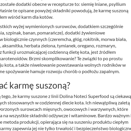
ostałe dodatki obecne w recepturze to: siemię lniane, psyllium
o właśnie te opisane powyżej składniki powodują, że karmę suszoną
em wśród karm dla kotów.
zystkich wyżej wymienionych surowców, dodatkiem szczególnie
a, szpinak, banan, pomarańcze), dodatki żywieniowe
w biologicznie czynnych (czeremcha, głóg, rokitnik, morwa biała,
ia, aksamitka, herbata zielona, tymianek, oregano, rozmaryn,
 funkcji urozmaicającej codzienną dietę kota, jest źródłem
karotenoidów. Brzmi skomplikowanie? Te związki to po prostu
ju kota, a także niwelowanie powstawania wolnych rodników w
czne spożywanie hamuje rozwoju chorób o podłożu zapalnym.
ać karmę suszoną?
go, że karmy suszone z linii Dolina Noteci Superfood są ciekawą
h stosowanych w codziennej diecie kota. Ich niewątpliwą zaletą
etworzonych surowcach mięsnych, owocowych i warzywnych, które
a na wszystkie składniki odżywcze i witaminowe. Bardzo ważnym 
 metoda produkcji, opierająca się na suszeniu produktu ciepłym
rmy zapewnia jej nie tylko trwałość i bezpieczeństwo biologiczne