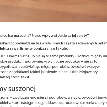
o co karma sucha? Na co wpływa? Jakie są jej zalety?
ska? Odpowiedzi na te i wiele innych często zadawanych pyta
uktu zawarliśmy w poniższym artykule.
JEST karmą suchą. To nie są te same produkty – różnice między ni
obie produkcji, jak również w wyglądzie produktu – nie są to
 przygotowana ze świeżego mięsa, podrobów, owoców i warzyw
zone z dodatkami takimi jak siemię lniane, Jukka Mojave czy
alszej części tekstu.
my suszonej
szonej – z połączonego mięsa i podrobów, warzyw, owoców i inny
kiety, które następnie są poddawane procesowi suszenia ciepły