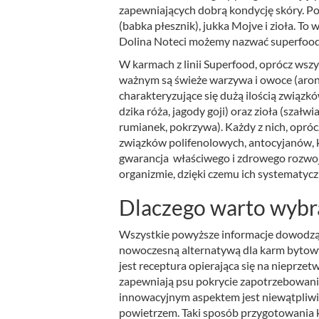
zapewniających dobrą kondycję skóry. Poz
(babka płesznik), jukka Mojve i zioła. T
Dolina Noteci możemy nazwać superfood
W karmach z linii Superfood, oprócz ws
ważnym są świeże warzywa i owoce (aroni
charakteryzujące się dużą ilością związkó
dzika róża, jagody goji) oraz zioła (szałw
rumianek, pokrzywa). Każdy z nich, oprócz
związków polifenolowych, antocyjanów, 
gwarancja właściwego i zdrowego rozwo
organizmie, dzięki czemu ich systematy
Dlaczego warto wybr
Wszystkie powyższe informacje dowodzą te
nowoczesną alternatywą dla karm bytowyc
jest receptura opierająca się na nieprz
zapewniają psu pokrycie zapotrzebowani
innowacyjnym aspektem jest niewątpliwie
powietrzem. Taki sposób przygotowania ka