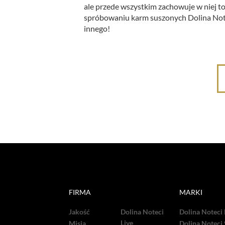
ale przede wszystkim zachowuje w niej to
spróbowaniu karm suszonych Dolina Note
innego!
FIRMA
MARKI
Jakość
Dolina Noteci
Dolina Noteci
Live
Misja
Dolina Noteci