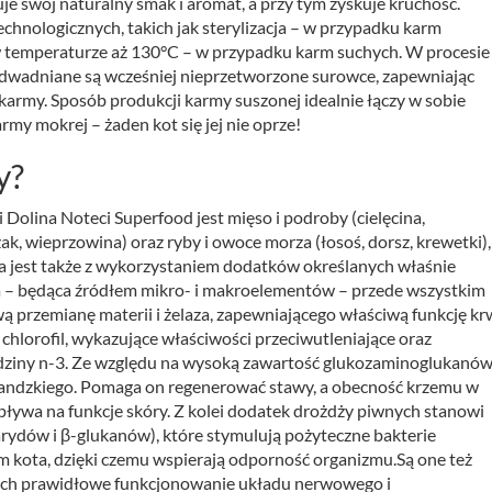
e swój naturalny smak i aromat, a przy tym zyskuje kruchość.
echnologicznych, takich jak sterylizacja – w przypadku karm
 w temperaturze aż 130°C – w przypadku karm suchych. W procesie
, odwadniane są wcześniej nieprzetworzone surowce, zapewniając
karmy. Sposób produkcji karmy suszonej idealnie łączy w sobie
my mokrej – żaden kot się jej nie oprze!
y?
 Dolina Noteci Superfood jest mięso i podroby (cielęcina,
zak, wieprzowina) oraz ryby i owoce morza (łosoś, dorsz, krewetki),
a jest także z wykorzystaniem dodatków określanych właśnie
na – będąca źródłem mikro- i makroelementów – przede wszystkim
 przemianę materii i żelaza, zapewniającego właściwą funkcję krw
i chlorofil, wykazujące właściwości przeciwutleniające oraz
odziny n-3. Ze względu na wysoką zawartość glukozaminoglukanó
andzkiego. Pomaga on regenerować stawy, a obecność krzemu w
ływa na funkcje skóry. Z kolei dodatek drożdży piwnych stanowi
ydów i β-glukanów), które stymulują pożyteczne bakterie
 kota, dzięki czemu wspierają odporność organizmu.Są one też
cych prawidłowe funkcjonowanie układu nerwowego i