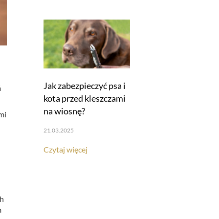
Jak zabezpieczyć psa i
ń
kota przed kleszczami
na wiosnę?
mi
21.03.2025
Czytaj więcej
ch
m