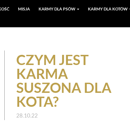
KOŚĆ
MISJA
KARMY DLA PSÓW
KARMY DLA KOTÓW
CZYM JEST
KARMA
SUSZONA DLA
KOTA?
28.10.22