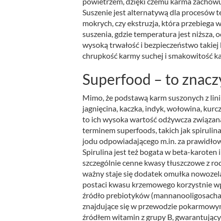
powietrzem, dzięki czemu karma zachowuj
Suszenie jest alternatywą dla procesów t
mokrych, czy ekstruzja, która przebiega
suszenia, gdzie temperatura jest niższa
wysoką trwałość i bezpieczeństwo takiej 
chrupkość karmy suchej i smakowitość kar
Superfood – to znacz
Mimo, że podstawą karm suszonych z linii
jagnięcina, kaczka, indyk, wołowina, kurc
to ich wysoka wartość odżywcza związan
terminem superfoods, takich jak spiruli
jodu odpowiadającego m.in. za prawidłową
Spirulina jest też bogata w beta-karoten 
szczególnie cenne kwasy tłuszczowe z r
ważny staje się dodatek omułka nowozel
postaci kwasu krzemowego korzystnie wp
źródło prebiotyków (mannanooligosachar
znajdujące się w przewodzie pokarmowym
źródłem witamin z grupy B, gwarantują