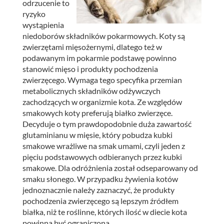
odrzucenie to
ryzyko
wystąpienia
niedoborów składników pokarmowych. Koty są
zwierzętami mięsożernymi, dlatego też w
podawanym im pokarmie podstawę powinno
stanowić mięso i produkty pochodzenia
zwierzęcego. Wymaga tego specyfika przemian
metabolicznych składników odżywczych
zachodzących w organizmie kota. Ze względów
smakowych koty preferują białko zwierzęce.
Decyduje o tym prawdopodobnie duża zawartość
glutaminianu w mięsie, który pobudza kubki
smakowe wrażliwe na smak umami, czyli jeden z
pięciu podstawowych odbieranych przez kubki
smakowe. Dla odróżnienia został odseparowany od
smaku słonego. W przypadku żywienia kotów
jednoznacznie należy zaznaczyć, że produkty
pochodzenia zwierzęcego są lepszym źródłem
białka, niż te roślinne, których ilość w diecie kota
powinna być ograniczona.