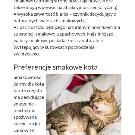
smakowe (z drugiej strony powstają nowe, które
także mogą wpływać na atrakcyjność sensoryczną),
• wysoka zawartość białka – czynnik decydujący o
naturalnych walorach smakowych,
• ilość tłuszczu będącego naturalnym nośnikiem dla
substancji smakowo-zapachowych. Najsilniejsze
walory smakowe posiada tłuszcz naturalnie
występujący w surowcach pochodzenia
zwierzęcego.
Preferencje smakowe kota
Smakowitość
karmy dla kota
bardzo często
ma decydujące
znaczenie –
niechętnie
spożywana
karma lub jej
całkowite