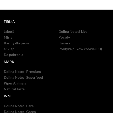
FIRMA
Jakość
Dolina Noteci Live
Misja
Porady
Karmy dla psów
Kariera
eSklep
Polityka plików cookie (EU)
Do pobrania
MARKI
Dolina Noteci Premium
Dolina Noteci Superfood
Piper Animals
Natural Taste
INNE
Dolina Noteci Care
Dolina Noteci Green