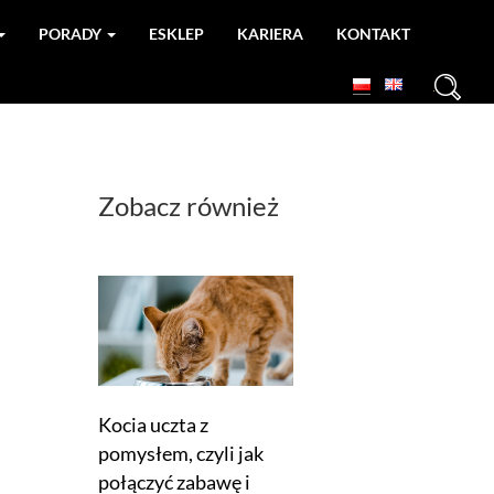
PORADY
ESKLEP
KARIERA
KONTAKT
+
Zobacz również
Kocia uczta z
pomysłem, czyli jak
połączyć zabawę i