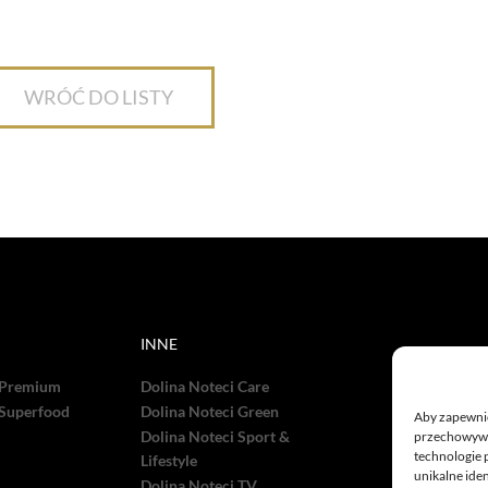
WRÓĆ DO LISTY
INNE
 Premium
Dolina Noteci Care
 Superfood
Dolina Noteci Green
Aby zapewnić 
Dolina Noteci Sport &
przechowywan
technologie 
Lifestyle
unikalne ide
Dolina Noteci TV