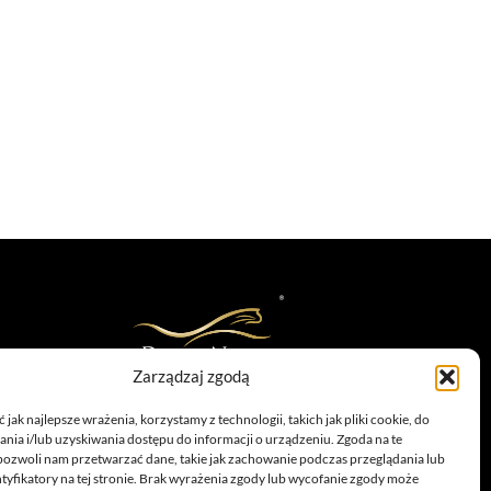
Zarządzaj zgodą
infolinia: 885 558 871
marketing@dolina-noteci.pl
jak najlepsze wrażenia, korzystamy z technologii, takich jak pliki cookie, do
ia i/lub uzyskiwania dostępu do informacji o urządzeniu. Zgoda na te
TAGI
pozwoli nam przetwarzać dane, takie jak zachowanie podczas przeglądania lub
ntyfikatory na tej stronie. Brak wyrażenia zgody lub wycofanie zgody może