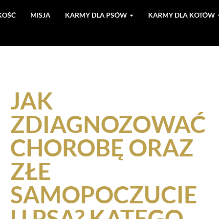
KOŚĆ
MISJA
KARMY DLA PSÓW
KARMY DLA KOTÓW
JAK
ZDIAGNOZOWAĆ
CHOROBĘ ORAZ
ZŁE
SAMOPOCZUCIE
U PSA? KATEGO