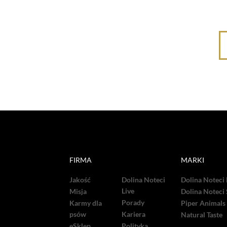
FIRMA
MARKI
Jakość
Dolina Noteci
Dolina Noteci
Live
Misja
Dolina Noteci
Porady
Karmy dla
Piper Animals
psów
Kariera
Natural Taste
eSklep
Polityka