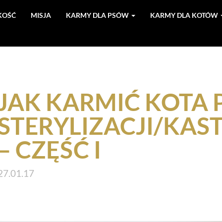
KOŚĆ
MISJA
KARMY DLA PSÓW
KARMY DLA KOTÓW
JAK KARMIĆ KOTA 
STERYLIZACJI/KAS
– CZĘŚĆ I
27.01.17