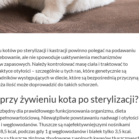
otów po sterylizacji i kastracji powinno polegać na podawaniu
otrzebowanie, ale nie spowoduje uaktywnienia mechanizmów
ów zapasowych.
Należy kontrolować masę ciała i traktować to
yce otyłości – szczególnie u tych ras, które genetycznie są
dników występujących w diecie, które są bezpośrednią przyczyną
duża ilość może doprowadzić do takich schorzeń.
rzy żywieniu kota po sterylizacji?
ezbędny dla prawidłowego funkcjonowania organizmu, dieta
iepełnowartościową. Niewątpliwie powstawaniu nadwagi i otyłości
zu i węglowodanów. Tłuszcze są najefektywniejszymi nośnikami
 8,5 kcal, podczas gdy 1 g węglowodanów i białek tylko 3,5 kcal.
zy są tłuszcze złożone zbudowane z wolnych kwasów tłuszczowych