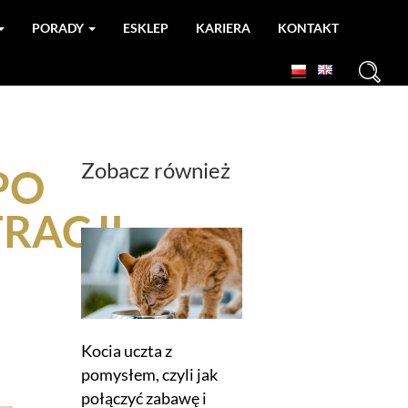
PORADY
ESKLEP
KARIERA
KONTAKT
+
Zobacz również
PO
TRACJI
Kocia uczta z
pomysłem, czyli jak
połączyć zabawę i