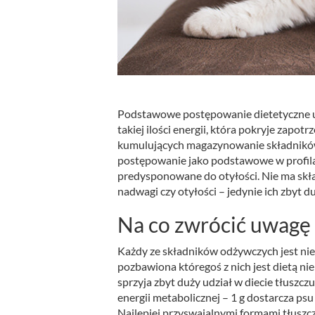
Podstawowe postępowanie dietetyczne u k
takiej ilości energii, która pokryje zap
kumulujących magazynowanie składnik
postępowanie jako podstawowe w profilakt
predysponowane do otyłości. Nie ma skła
nadwagi czy otyłości – jedynie ich zbyt 
Na co zwrócić uwagę p
Każdy ze składników odżywczych jest ni
pozbawiona któregoś z nich jest dietą n
sprzyja zbyt duży udział w diecie tłuszc
energii metabolicznej – 1 g dostarcza psu
Najlepiej przyswajalnymi formami tłuszc