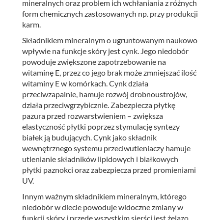
mineralnych oraz problem ich wchłaniania z różnych
form chemicznych zastosowanych np. przy produkcji
karm.
Składnikiem mineralnym o ugruntowanym naukowo
wpływie na funkcje skóry jest cynk. Jego niedobór
powoduje zwiększone zapotrzebowanie na
witaminę E, przez co jego brak może zmniejszać ilość
witaminy E w komórkach. Cynk działa
przeciwzapalnie, hamuje rozwój drobnoustrojów,
działa przeciwgrzybicznie. Zabezpiecza płytkę
pazura przed rozwarstwieniem – zwiększa
elastyczność płytki poprzez stymulację syntezy
białek ją budujących. Cynk jako składnik
wewnętrznego systemu przeciwutleniaczy hamuje
utlenianie składników lipidowych i białkowych
płytki paznokci oraz zabezpiecza przed promieniami
UV.
Innym ważnym składnikiem mineralnym, którego
niedobór w diecie powoduje widoczne zmiany w
funkcji skóry i przede wszystkim sierści jest żelazo.