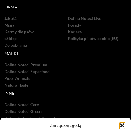
FIRMA
Jakość
Dolina Noteci Live
Misja
Porady
Karmy dla psów
Kariera
eSklep
Polityka plików cookie (EU)
Do pobrania
MARKI
Dolina Noteci Premium
Dolina Noteci Superfood
Piper Animals
Natural Taste
INNE
Dolina Noteci Care
Dolina Noteci Green
Dolina Noteci Sport & Lifestyle
Dolina Noteci TV
Zarządzaj zgodą