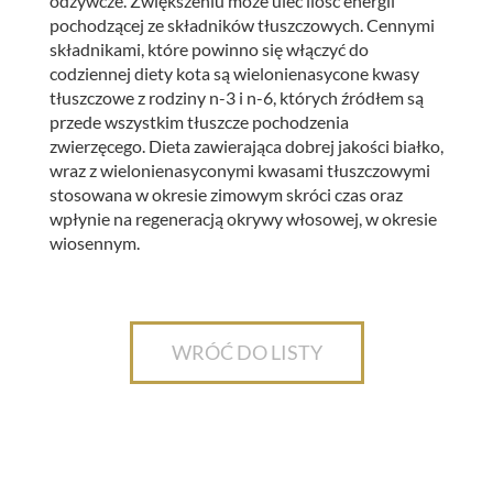
odżywcze. Zwiększeniu może ulec ilość energii
pochodzącej ze składników tłuszczowych. Cennymi
składnikami, które powinno się włączyć do
codziennej diety kota są wielonienasycone kwasy
tłuszczowe z rodziny n-3 i n-6, których źródłem są
przede wszystkim tłuszcze pochodzenia
zwierzęcego. Dieta zawierająca dobrej jakości białko,
wraz z wielonienasyconymi kwasami tłuszczowymi
stosowana w okresie zimowym skróci czas oraz
wpłynie na regeneracją okrywy włosowej, w okresie
wiosennym.
WRÓĆ DO LISTY