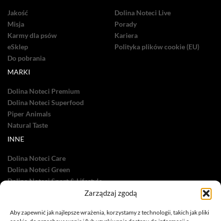
Jakość
Dolina Noteci Live
Misja
Porady
Karmy dla psów
Kariera
eSklep
Polityka plików cookie (EU)
Do pobrania
MARKI
Dolina Noteci Premium
Dolina Noteci Superfood
Piper Animals
Natural Taste
INNE
Dolina Noteci Care
Dolina Noteci Green
Dolina Noteci Sport & Lifestyle
Zarządzaj zgodą
Dolina Noteci TV
Nasze sukcesy
Aby zapewnić jak najlepsze wrażenia, korzystamy z technologii, takich jak pliki