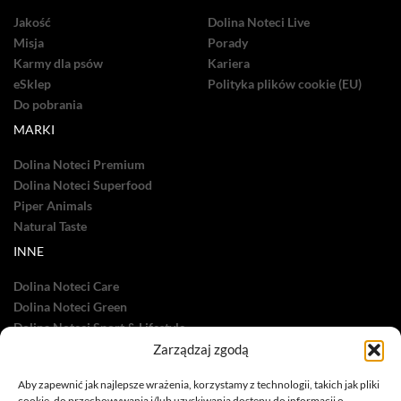
Jakość
Dolina Noteci Live
Misja
Porady
Karmy dla psów
Kariera
eSklep
Polityka plików cookie (EU)
Do pobrania
MARKI
Dolina Noteci Premium
Dolina Noteci Superfood
Piper Animals
Natural Taste
INNE
Dolina Noteci Care
Dolina Noteci Green
Dolina Noteci Sport & Lifestyle
Zarządzaj zgodą
Dolina Noteci TV
Nasze sukcesy
Aby zapewnić jak najlepsze wrażenia, korzystamy z technologii, takich jak pliki
cookie, do przechowywania i/lub uzyskiwania dostępu do informacji o