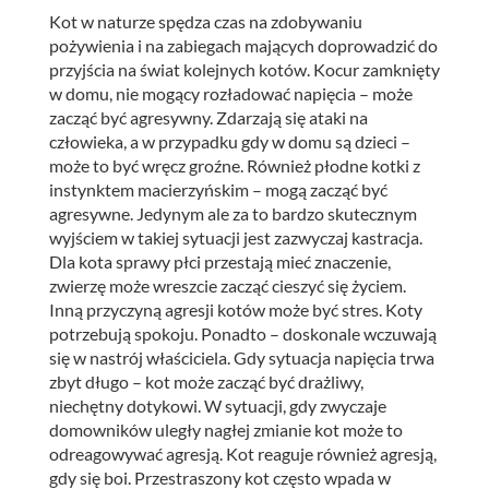
Kot w naturze spędza czas na zdobywaniu
pożywienia i na zabiegach mających doprowadzić do
przyjścia na świat kolejnych kotów. Kocur zamknięty
w domu, nie mogący rozładować napięcia – może
zacząć być agresywny. Zdarzają się ataki na
człowieka, a w przypadku gdy w domu są dzieci –
może to być wręcz groźne. Również płodne kotki z
instynktem macierzyńskim – mogą zacząć być
agresywne. Jedynym ale za to bardzo skutecznym
wyjściem w takiej sytuacji jest zazwyczaj kastracja.
Dla kota sprawy płci przestają mieć znaczenie,
zwierzę może wreszcie zacząć cieszyć się życiem.
Inną przyczyną agresji kotów może być stres. Koty
potrzebują spokoju. Ponadto – doskonale wczuwają
się w nastrój właściciela. Gdy sytuacja napięcia trwa
zbyt długo – kot może zacząć być drażliwy,
niechętny dotykowi. W sytuacji, gdy zwyczaje
domowników uległy nagłej zmianie kot może to
odreagowywać agresją. Kot reaguje również agresją,
gdy się boi. Przestraszony kot często wpada w